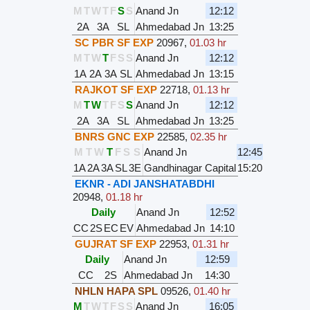
M
T
W
T
F
S
S
Anand Jn
12:12
2A
3A
SL
Ahmedabad Jn
13:25
SC PBR SF EXP
20967
,
01.03 hr
M
T
W
T
F
S
S
Anand Jn
12:12
1A
2A
3A
SL
Ahmedabad Jn
13:15
RAJKOT SF EXP
22718
,
01.13 hr
M
T
W
T
F
S
S
Anand Jn
12:12
2A
3A
SL
Ahmedabad Jn
13:25
BNRS GNC EXP
22585
,
02.35 hr
M
T
W
T
F
S
S
Anand Jn
12:45
1A
2A
3A
SL
3E
Gandhinagar Capital
15:20
EKNR - ADI JANSHATABDHI
20948
,
01.18 hr
Daily
Anand Jn
12:52
CC
2S
EC
EV
Ahmedabad Jn
14:10
GUJRAT SF EXP
22953
,
01.31 hr
Daily
Anand Jn
12:59
CC
2S
Ahmedabad Jn
14:30
NHLN HAPA SPL
09526
,
01.40 hr
M
T
W
T
F
S
S
Anand Jn
16:05