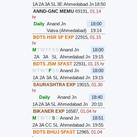
1A
2A
3A
SL
3E
Ahmedabad Jn
18:50
ANND-GNC MEMU
69191
,
01.14
hr
Daily
Anand Jn
18:00
Vatva (Ahmedabad)
19:14
BDTS HSR SF EXP
22915
,
01.15
hr
M
T
W
T
F
S
S
Anand Jn
18:00
2A
3A
SL
Ahmedabad Jn
19:15
BDTS JSM SFAST
22931
,
01.15 hr
M
T
W
T
F
S
S
Anand Jn
18:00
1A
2A
3A
SL
Ahmedabad Jn
19:15
SAURASHTRA EXP
19015
,
01.30
hr
Daily
Anand Jn
18:40
1A
2A
3A
SL
Ahmedabad Jn
20:10
BIKANER EXP
16587
,
01.04 hr
M
T
W
T
F
S
S
Anand Jn
18:51
2A
3A
CC
SL
Ahmedabad Jn
19:55
BDTS BHUJ SFAST
12965
,
01.04