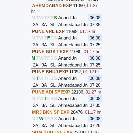
AHEMDABAD EXP
11050
,
01.27
hr
M
T
W
T
F
S
S
Anand Jn
06:08
2A
3A
SL
Ahmedabad Jn
07:35
PUNE VRL EXP
11088
,
01.17 hr
M
T
W
T
F
S
S
Anand Jn
06:08
2A
3A
SL
Ahmedabad Jn
07:25
PUNE BGKT EXP
11090
,
01.17 hr
M
T
W
T
F
S
S
Anand Jn
06:08
2A
3A
SL
Ahmedabad Jn
07:25
PUNE BHUJ EXP
11092
,
01.12 hr
M
T
W
T
F
S
S
Anand Jn
06:08
2A
3A
SL
Ahmedabad Jn
07:20
PUNE ADI SF EXP
22186
,
01.27 hr
M
T
W
T
F
S
S
Anand Jn
06:08
2A
3A
SL
Ahmedabad Jn
07:35
MRJ BKN SF EXP
20476
,
01.17 hr
M
T
W
T
F
S
S
Anand Jn
06:08
2A
3A
SL
Ahmedabad Jn
07:25
SHM BHUJ SF EXP
22830
,
01.26