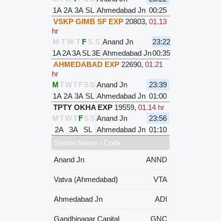
1A
2A
3A
SL
Ahmedabad Jn
00:25
VSKP GIMB SF EXP
20803
,
01.13
hr
M
T
W
T
F
S
S
Anand Jn
23:22
1A
2A
3A
SL
3E
Ahmedabad Jn
00:35
AHMEDABAD EXP
22690
,
01.21
hr
M
T
W
T
F
S
S
Anand Jn
23:39
1A
2A
3A
SL
Ahmedabad Jn
01:00
TPTY OKHA EXP
19559
,
01.14 hr
M
T
W
T
F
S
S
Anand Jn
23:56
2A
3A
SL
Ahmedabad Jn
01:10
Station Name / Code
Anand Jn
ANND
Vatva (Ahmedabad)
VTA
Ahmedabad Jn
ADI
Gandhinagar Capital
GNC