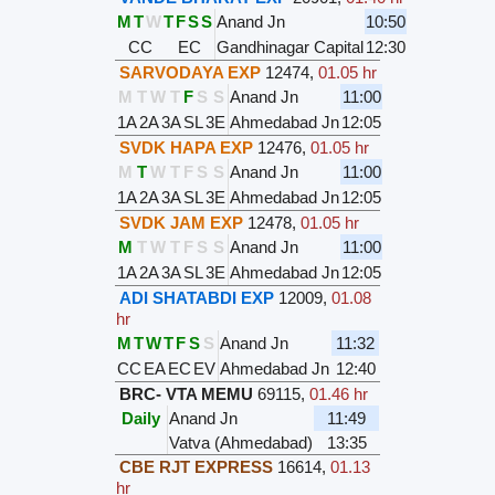
M
T
W
T
F
S
S
Anand Jn
10:50
CC
EC
Gandhinagar Capital
12:30
SARVODAYA EXP
12474
,
01.05 hr
M
T
W
T
F
S
S
Anand Jn
11:00
1A
2A
3A
SL
3E
Ahmedabad Jn
12:05
SVDK HAPA EXP
12476
,
01.05 hr
M
T
W
T
F
S
S
Anand Jn
11:00
1A
2A
3A
SL
3E
Ahmedabad Jn
12:05
SVDK JAM EXP
12478
,
01.05 hr
M
T
W
T
F
S
S
Anand Jn
11:00
1A
2A
3A
SL
3E
Ahmedabad Jn
12:05
ADI SHATABDI EXP
12009
,
01.08
hr
M
T
W
T
F
S
S
Anand Jn
11:32
CC
EA
EC
EV
Ahmedabad Jn
12:40
BRC- VTA MEMU
69115
,
01.46 hr
Daily
Anand Jn
11:49
Vatva (Ahmedabad)
13:35
CBE RJT EXPRESS
16614
,
01.13
hr