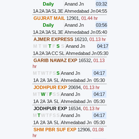
Daily
Anand Jn
03:32
1A
2A
3A
SL
3E
Ahmedabad Jn
04:55
GUJRAT MAIL
12901
,
01.44 hr
Daily
Anand Jn
03:56
1A
2A
3A
SL
3E
Ahmedabad Jn
05:40
AJMER EXPRESS
16210
,
01.13 hr
M
T
W
T
F
S
S
Anand Jn
04:17
1A
2A
3A
CC
SL
Ahmedabad Jn
05:30
GARIB NAWAZ EXP
16532
,
01.13
hr
M
T
W
T
F
S
S
Anand Jn
04:17
1A
2A
3A
SL
Ahmedabad Jn
05:30
JODHPUR EXP
20694
,
01.13 hr
M
T
W
T
F
S
S
Anand Jn
04:17
1A
2A
3A
SL
Ahmedabad Jn
05:30
JODHPUR EXP
16534
,
01.13 hr
M
T
W
T
F
S
S
Anand Jn
04:17
1A
2A
3A
SL
Ahmedabad Jn
05:30
SHM PBR SUF EXP
12906
,
01.08
hr