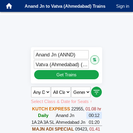
Anand Jn to Vatva (Ahmedabad) Trains
Sign in
Anand Jn (ANND)
⇅
Vatva (Ahmedabad) (VTA)
Get Trains
Select Class & Date for Seats ↑
KUTCH EXPRESS
22955
,
01.08 hr
Daily
Anand Jn
00:12
1A
2A
3A
SL
Ahmedabad Jn
01:20
MAJN ADI SPECIAL
09423
,
01.41