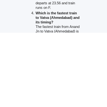
departs at 23.56 and train
runs on F.
Which is the fastest train
to Vatva (Ahmedabad) and
its timing?
The fastest train from Anand
Jn to Vatva (Ahmedabad) is
BDTS BHUJ SF SPL
(09037)
departs at 21.45 and train
runs on Th Sa. It covers the
distance of 64km in 01.00
hrs.
PNR Status
Train Running Status
Seats Availablity
Trains between Stations / Seats
Train route
Train Fare