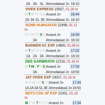
2A
3A
SL
Ahmedabad Jn
18:10
VIVEK EXPRESS
19567
,
01.26 hr
M
T
W
T
F
S
S
Anand Jn
16:44
2A
3A
SL
3E
Ahmedabad Jn
18:10
SGNR HUMSAFAR
22498
,
01.11
hr
M
T
W
T
F
S
S
Anand Jn
16:59
3A
Ahmedabad Jn
18:10
BARMER AC EXP
14805
,
01.08 hr
M
T
W
T
F
S
S
Anand Jn
17:02
1A
2A
3A
Ahmedabad Jn
18:10
DEE GARIBRATH
12216
,
01.16 hr
M
T
W
T
F
S
S
Anand Jn
17:34
3A
Ahmedabad Jn
18:50
JAT VIVEK EXP
19027
,
01.16 hr
M
T
W
T
F
S
S
Anand Jn
17:34
1A
2A
3A
SL
3E
Ahmedabad Jn
18:50
BDTS CDG SF EXP
22451
,
01.16
hr
M
T
W
T
F
S
S
Anand Jn
17:34