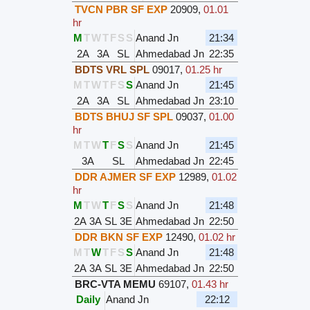
TVCN PBR SF EXP
20909
,
01.01
hr
M
T
W
T
F
S
S
Anand Jn
21:34
2A
3A
SL
Ahmedabad Jn
22:35
BDTS VRL SPL
09017
,
01.25 hr
M
T
W
T
F
S
S
Anand Jn
21:45
2A
3A
SL
Ahmedabad Jn
23:10
BDTS BHUJ SF SPL
09037
,
01.00
hr
M
T
W
T
F
S
S
Anand Jn
21:45
3A
SL
Ahmedabad Jn
22:45
DDR AJMER SF EXP
12989
,
01.02
hr
M
T
W
T
F
S
S
Anand Jn
21:48
2A
3A
SL
3E
Ahmedabad Jn
22:50
DDR BKN SF EXP
12490
,
01.02 hr
M
T
W
T
F
S
S
Anand Jn
21:48
2A
3A
SL
3E
Ahmedabad Jn
22:50
BRC-VTA MEMU
69107
,
01.43 hr
Daily
Anand Jn
22:12