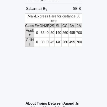
Sabarmati Bg
SBIB
Mail/Express Fare for distance 56
kms
Class
EV
GN
3E
2S
SL
CC
3A
2A
1A
Adult
0
35
0
50
140
260
495
700
1165
₹
Child
0
30
0
45
140
260
495
700
1165
₹
About Trains Between Anand Jn