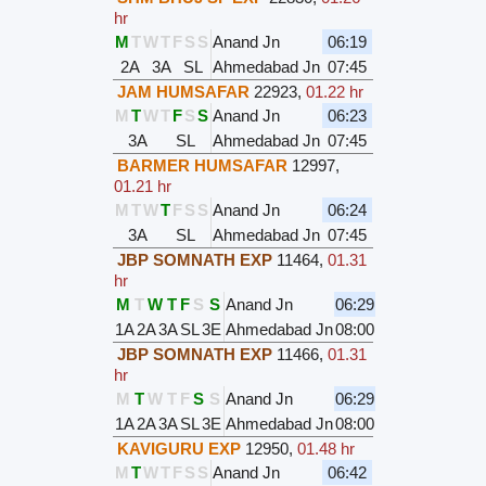
hr
M
T
W
T
F
S
S
Anand Jn
06:19
2A
3A
SL
Ahmedabad Jn
07:45
JAM HUMSAFAR
22923
,
01.22 hr
M
T
W
T
F
S
S
Anand Jn
06:23
3A
SL
Ahmedabad Jn
07:45
BARMER HUMSAFAR
12997
,
01.21 hr
M
T
W
T
F
S
S
Anand Jn
06:24
3A
SL
Ahmedabad Jn
07:45
JBP SOMNATH EXP
11464
,
01.31
hr
M
T
W
T
F
S
S
Anand Jn
06:29
1A
2A
3A
SL
3E
Ahmedabad Jn
08:00
JBP SOMNATH EXP
11466
,
01.31
hr
M
T
W
T
F
S
S
Anand Jn
06:29
1A
2A
3A
SL
3E
Ahmedabad Jn
08:00
KAVIGURU EXP
12950
,
01.48 hr
M
T
W
T
F
S
S
Anand Jn
06:42