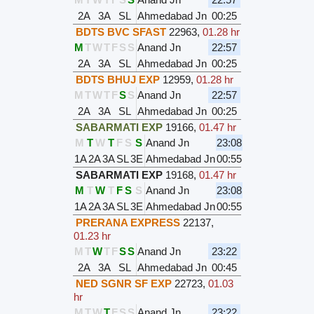
2A
3A
SL
Ahmedabad Jn
00:25
BDTS BVC SFAST
22963
,
01.28 hr
M
T
W
T
F
S
S
Anand Jn
22:57
2A
3A
SL
Ahmedabad Jn
00:25
BDTS BHUJ EXP
12959
,
01.28 hr
M
T
W
T
F
S
S
Anand Jn
22:57
2A
3A
SL
Ahmedabad Jn
00:25
SABARMATI EXP
19166
,
01.47 hr
M
T
W
T
F
S
S
Anand Jn
23:08
1A
2A
3A
SL
3E
Ahmedabad Jn
00:55
SABARMATI EXP
19168
,
01.47 hr
M
T
W
T
F
S
S
Anand Jn
23:08
1A
2A
3A
SL
3E
Ahmedabad Jn
00:55
PRERANA EXPRESS
22137
,
01.23 hr
M
T
W
T
F
S
S
Anand Jn
23:22
2A
3A
SL
Ahmedabad Jn
00:45
NED SGNR SF EXP
22723
,
01.03
hr
M
T
W
T
F
S
S
Anand Jn
23:22