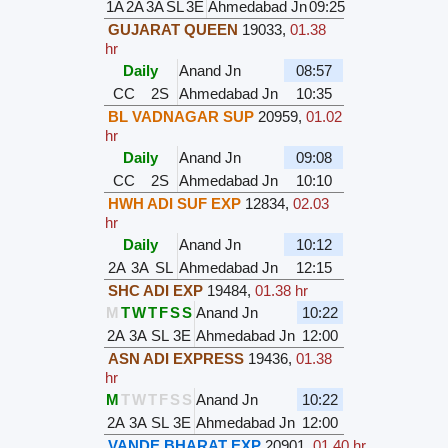
1A
2A
3A
SL
3E
Ahmedabad Jn
09:25
GUJARAT QUEEN
19033
,
01.38
hr
Daily
Anand Jn
08:57
CC
2S
Ahmedabad Jn
10:35
BL VADNAGAR SUP
20959
,
01.02
hr
Daily
Anand Jn
09:08
CC
2S
Ahmedabad Jn
10:10
HWH ADI SUF EXP
12834
,
02.03
hr
Daily
Anand Jn
10:12
2A
3A
SL
Ahmedabad Jn
12:15
SHC ADI EXP
19484
,
01.38 hr
M
T
W
T
F
S
S
Anand Jn
10:22
2A
3A
SL
3E
Ahmedabad Jn
12:00
ASN ADI EXPRESS
19436
,
01.38
hr
M
T
W
T
F
S
S
Anand Jn
10:22
2A
3A
SL
3E
Ahmedabad Jn
12:00
VANDE BHARAT EXP
20901
,
01.40 hr