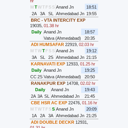
hr
M
T
W
T
F
S
S
Anand Jn
18:51
2A
3A
SL
Ahmedabad Jn
19:55
BRC - VTA INTERCITY EXP
19035
,
01.38 hr
Daily
Anand Jn
18:57
Vatva (Ahmedabad)
20:35
ADI HUMSAFAR
22919
,
02.03 hr
M
T
W
T
F
S
S
Anand Jn
19:12
3A
SL
2S
Ahmedabad Jn
21:15
KARNAVATI EXP
12933
,
01.25 hr
Daily
Anand Jn
19:25
CC
2S
Vatva (Ahmedabad)
20:50
RANAKPUR EXP
14708
,
02.02 hr
Daily
Anand Jn
19:43
2A
3A
SL
Ahmedabad Jn
21:45
CBE HSR AC EXP
22476
,
01.16 hr
M
T
W
T
F
S
S
Anand Jn
20:09
1A
2A
3A
Ahmedabad Jn
21:25
ADI DOUBLE DECKR
12931
,
01.31 hr