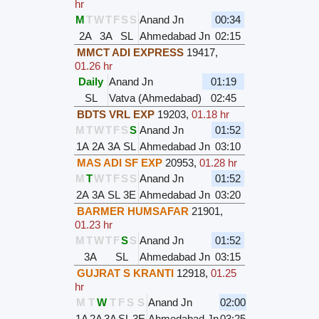
hr
M
T
W
T
F
S
S
Anand Jn
00:34
2A
3A
SL
Ahmedabad Jn
02:15
MMCT ADI EXPRESS
19417
,
01.26 hr
Daily
Anand Jn
01:19
SL
Vatva (Ahmedabad)
02:45
BDTS VRL EXP
19203
,
01.18 hr
M
T
W
T
F
S
S
Anand Jn
01:52
1A
2A
3A
SL
Ahmedabad Jn
03:10
MAS ADI SF EXP
20953
,
01.28 hr
M
T
W
T
F
S
S
Anand Jn
01:52
2A
3A
SL
3E
Ahmedabad Jn
03:20
BARMER HUMSAFAR
21901
,
01.23 hr
M
T
W
T
F
S
S
Anand Jn
01:52
3A
SL
Ahmedabad Jn
03:15
GUJRAT S KRANTI
12918
,
01.25
hr
M
T
W
T
F
S
S
Anand Jn
02:00
1A
2A
3A
SL
3E
Ahmedabad Jn
03:25