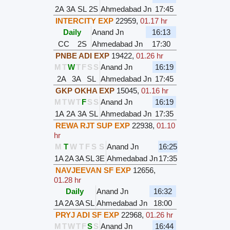
2A
3A
SL
2S
Ahmedabad Jn
17:45
INTERCITY EXP
22959
,
01.17 hr
Daily
Anand Jn
16:13
CC
2S
Ahmedabad Jn
17:30
PNBE ADI EXP
19422
,
01.26 hr
M
T
W
T
F
S
S
Anand Jn
16:19
2A
3A
SL
Ahmedabad Jn
17:45
GKP OKHA EXP
15045
,
01.16 hr
M
T
W
T
F
S
S
Anand Jn
16:19
1A
2A
3A
SL
Ahmedabad Jn
17:35
REWA RJT SUP EXP
22938
,
01.10
hr
M
T
W
T
F
S
S
Anand Jn
16:25
1A
2A
3A
SL
3E
Ahmedabad Jn
17:35
NAVJEEVAN SF EXP
12656
,
01.28 hr
Daily
Anand Jn
16:32
1A
2A
3A
SL
Ahmedabad Jn
18:00
PRYJ ADI SF EXP
22968
,
01.26 hr
M
T
W
T
F
S
S
Anand Jn
16:44