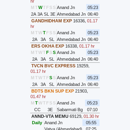
hr
M
T
W
T
F
S
S
Anand Jn
05:23
2A
3A
SL
3E
Ahmedabad Jn
06:40
GANDHIDHAM EXP
16336
,
01.17
hr
M
T
W
T
F
S
S
Anand Jn
05:23
2A
3A
SL
Ahmedabad Jn
06:40
ERS OKHA EXP
16338
,
01.17 hr
M
T
W
T
F
S
S
Anand Jn
05:23
2A
3A
SL
Ahmedabad Jn
06:40
TVCN BVC EXPRESS
19259
,
01.17 hr
M
T
W
T
F
S
S
Anand Jn
05:23
2A
3A
SL
Ahmedabad Jn
06:40
BDTS BKN SUP EXP
21903
,
01.47 hr
M
T
W
T
F
S
S
Anand Jn
05:23
CC
3E
Sabarmati Bg
07:10
ANND-VTA MEMU
69129
,
01.30 hr
Daily
Anand Jn
05:55
Vatva (Ahmedabad)
07:25