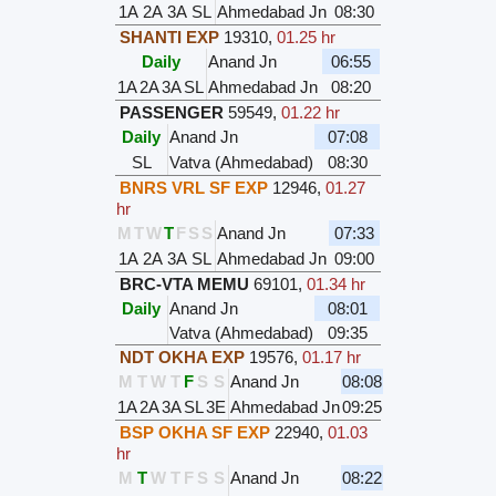
1A
2A
3A
SL
Ahmedabad Jn
08:30
SHANTI EXP
19310
,
01.25 hr
Daily
Anand Jn
06:55
1A
2A
3A
SL
Ahmedabad Jn
08:20
PASSENGER
59549
,
01.22 hr
Daily
Anand Jn
07:08
SL
Vatva (Ahmedabad)
08:30
BNRS VRL SF EXP
12946
,
01.27
hr
M
T
W
T
F
S
S
Anand Jn
07:33
1A
2A
3A
SL
Ahmedabad Jn
09:00
BRC-VTA MEMU
69101
,
01.34 hr
Daily
Anand Jn
08:01
Vatva (Ahmedabad)
09:35
NDT OKHA EXP
19576
,
01.17 hr
M
T
W
T
F
S
S
Anand Jn
08:08
1A
2A
3A
SL
3E
Ahmedabad Jn
09:25
BSP OKHA SF EXP
22940
,
01.03
hr
M
T
W
T
F
S
S
Anand Jn
08:22