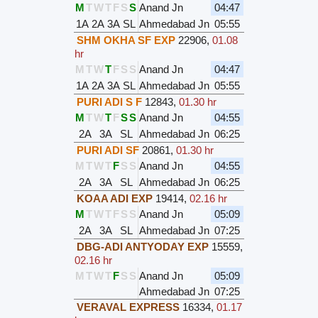
M
T
W
T
F
S
S
Anand Jn
04:47
1A
2A
3A
SL
Ahmedabad Jn
05:55
SHM OKHA SF EXP
22906
,
01.08
hr
M
T
W
T
F
S
S
Anand Jn
04:47
1A
2A
3A
SL
Ahmedabad Jn
05:55
PURI ADI S F
12843
,
01.30 hr
M
T
W
T
F
S
S
Anand Jn
04:55
2A
3A
SL
Ahmedabad Jn
06:25
PURI ADI SF
20861
,
01.30 hr
M
T
W
T
F
S
S
Anand Jn
04:55
2A
3A
SL
Ahmedabad Jn
06:25
KOAA ADI EXP
19414
,
02.16 hr
M
T
W
T
F
S
S
Anand Jn
05:09
2A
3A
SL
Ahmedabad Jn
07:25
DBG-ADI ANTYODAY EXP
15559
,
02.16 hr
M
T
W
T
F
S
S
Anand Jn
05:09
Ahmedabad Jn
07:25
VERAVAL EXPRESS
16334
,
01.17