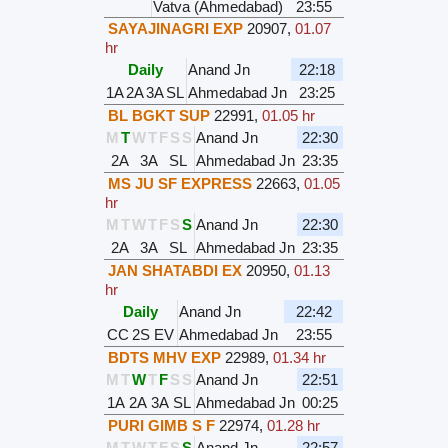
Vatva (Ahmedabad)
23:55
SAYAJINAGRI EXP
20907
,
01.07
hr
Daily
Anand Jn
22:18
1A
2A
3A
SL
Ahmedabad Jn
23:25
BL BGKT SUP
22991
,
01.05 hr
M
T
W
T
F
S
S
Anand Jn
22:30
2A
3A
SL
Ahmedabad Jn
23:35
MS JU SF EXPRESS
22663
,
01.05
hr
M
T
W
T
F
S
S
Anand Jn
22:30
2A
3A
SL
Ahmedabad Jn
23:35
JAN SHATABDI EX
20950
,
01.13
hr
Daily
Anand Jn
22:42
CC
2S
EV
Ahmedabad Jn
23:55
BDTS MHV EXP
22989
,
01.34 hr
M
T
W
T
F
S
S
Anand Jn
22:51
1A
2A
3A
SL
Ahmedabad Jn
00:25
PURI GIMB S F
22974
,
01.28 hr
M
T
W
T
F
S
S
Anand Jn
22:57