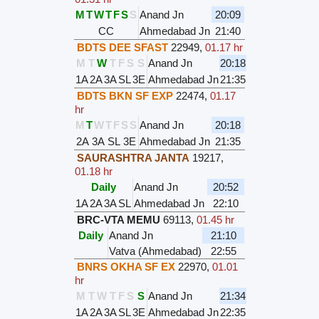
M
T
W
T
F
S
S
Anand Jn
20:09
CC
Ahmedabad Jn
21:40
BDTS DEE SFAST
22949
,
01.17 hr
M
T
W
T
F
S
S
Anand Jn
20:18
1A
2A
3A
SL
3E
Ahmedabad Jn
21:35
BDTS BKN SF EXP
22474
,
01.17
hr
M
T
W
T
F
S
S
Anand Jn
20:18
2A
3A
SL
3E
Ahmedabad Jn
21:35
SAURASHTRA JANTA
19217
,
01.18 hr
Daily
Anand Jn
20:52
1A
2A
3A
SL
Ahmedabad Jn
22:10
BRC-VTA MEMU
69113
,
01.45 hr
Daily
Anand Jn
21:10
Vatva (Ahmedabad)
22:55
BNRS OKHA SF EX
22970
,
01.01
hr
M
T
W
T
F
S
S
Anand Jn
21:34
1A
2A
3A
SL
3E
Ahmedabad Jn
22:35