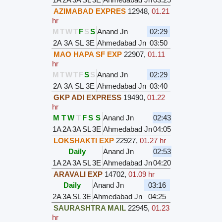
AZIMABAD EXPRES
12948
,
01.21
hr
M
T
W
T
F
S
S
Anand Jn
02:29
2A
3A
SL
3E
Ahmedabad Jn
03:50
MAO HAPA SF EXP
22907
,
01.11
hr
M
T
W
T
F
S
S
Anand Jn
02:29
2A
3A
SL
3E
Ahmedabad Jn
03:40
GKP ADI EXPRESS
19490
,
01.22
hr
M
T
W
T
F
S
S
Anand Jn
02:43
1A
2A
3A
SL
3E
Ahmedabad Jn
04:05
LOKSHAKTI EXP
22927
,
01.27 hr
Daily
Anand Jn
02:53
1A
2A
3A
SL
3E
Ahmedabad Jn
04:20
ARAVALI EXP
14702
,
01.09 hr
Daily
Anand Jn
03:16
2A
3A
SL
3E
Ahmedabad Jn
04:25
SAURASHTRA MAIL
22945
,
01.23
hr