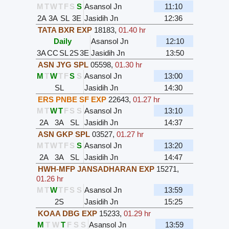
M
T
W
T
F
S
S
Asansol Jn
11:10
2A
3A
SL
3E
Jasidih Jn
12:36
TATA BXR EXP
18183
,
01.40 hr
Daily
Asansol Jn
12:10
3A
CC
SL
2S
3E
Jasidih Jn
13:50
ASN JYG SPL
05598
,
01.30 hr
M
T
W
T
F
S
S
Asansol Jn
13:00
SL
Jasidih Jn
14:30
ERS PNBE SF EXP
22643
,
01.27 hr
M
T
W
T
F
S
S
Asansol Jn
13:10
2A
3A
SL
Jasidih Jn
14:37
ASN GKP SPL
03527
,
01.27 hr
M
T
W
T
F
S
S
Asansol Jn
13:20
2A
3A
SL
Jasidih Jn
14:47
HWH-MFP JANSADHARAN EXP
15271
,
01.26 hr
M
T
W
T
F
S
S
Asansol Jn
13:59
2S
Jasidih Jn
15:25
KOAA DBG EXP
15233
,
01.29 hr
M
T
W
T
F
S
S
Asansol Jn
13:59