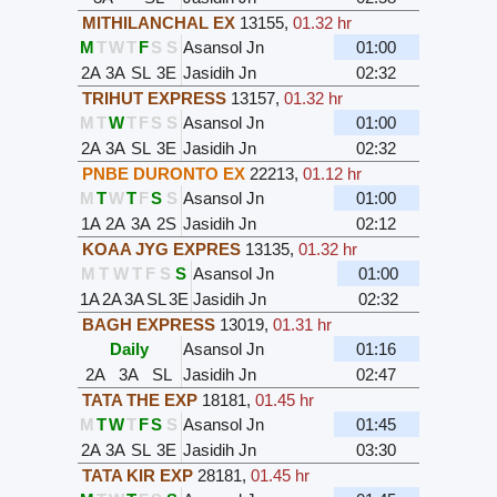
MITHILANCHAL EX
13155
,
01.32 hr
M
T
W
T
F
S
S
Asansol Jn
01:00
2A
3A
SL
3E
Jasidih Jn
02:32
TRIHUT EXPRESS
13157
,
01.32 hr
M
T
W
T
F
S
S
Asansol Jn
01:00
2A
3A
SL
3E
Jasidih Jn
02:32
PNBE DURONTO EX
22213
,
01.12 hr
M
T
W
T
F
S
S
Asansol Jn
01:00
1A
2A
3A
2S
Jasidih Jn
02:12
KOAA JYG EXPRES
13135
,
01.32 hr
M
T
W
T
F
S
S
Asansol Jn
01:00
1A
2A
3A
SL
3E
Jasidih Jn
02:32
BAGH EXPRESS
13019
,
01.31 hr
Daily
Asansol Jn
01:16
2A
3A
SL
Jasidih Jn
02:47
TATA THE EXP
18181
,
01.45 hr
M
T
W
T
F
S
S
Asansol Jn
01:45
2A
3A
SL
3E
Jasidih Jn
03:30
TATA KIR EXP
28181
,
01.45 hr