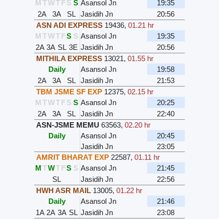
M
T
W
T
F
S
S
Asansol Jn
19:35
2A
3A
SL
Jasidih Jn
20:56
ASN ADI EXPRESS
19436
,
01.21 hr
M
T
W
T
F
S
S
Asansol Jn
19:35
2A
3A
SL
3E
Jasidih Jn
20:56
MITHILA EXPRESS
13021
,
01.55 hr
Daily
Asansol Jn
19:58
2A
3A
SL
Jasidih Jn
21:53
TBM JSME SF EXP
12375
,
02.15 hr
M
T
W
T
F
S
S
Asansol Jn
20:25
2A
3A
SL
Jasidih Jn
22:40
ASN-JSME MEMU
63563
,
02.20 hr
Daily
Asansol Jn
20:45
Jasidih Jn
23:05
AMRIT BHARAT EXP
22587
,
01.11 hr
M
T
W
T
F
S
S
Asansol Jn
21:45
SL
Jasidih Jn
22:56
HWH ASR MAIL
13005
,
01.22 hr
Daily
Asansol Jn
21:46
1A
2A
3A
SL
Jasidih Jn
23:08