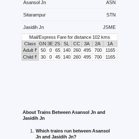
Asansol Jn
ASN
Sitarampur
STN
Jasidih Jn
JSME
Mail/Express Fare for distance 102 kms
Class
GN
3E
2S
SL
CC
3A
2A
1A
Adult ₹
50
0
65
140
260
495
700
1165
Child ₹
30
0
45
140
260
495
700
1165
About Trains Between Asansol Jn and
Jasidih Jn
Which trains run between Asansol
Jn and Jasidih Jn?