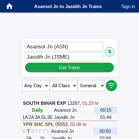
Asansol Jn to Jasidih Jn Trains
Sign in
Asansol Jn (ASN)
⇅
Jasidih Jn (JSME)
Get Trains
Select Class & Date for Seats ↑
SOUTH BIHAR EXP
13287
,
01.29 hr
Daily
Asansol Jn
00:15
1A
2A
3A
SL
3E
Jasidih Jn
01:44
YPR SHC SPL
05552
,
02.08 hr
M
T
W
T
F
S
S
Asansol Jn
00:50
3A
SL
Jasidih Jn
02:58