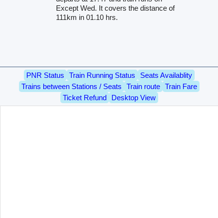
Except Wed. It covers the distance of
111km in 01.10 hrs.
PNR Status
Train Running Status
Seats Availablity
Trains between Stations / Seats
Train route
Train Fare
Ticket Refund
Desktop View