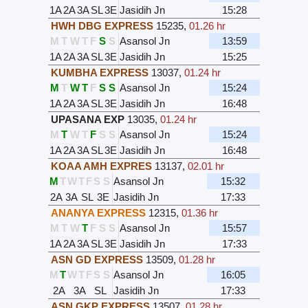
1A
2A
3A
SL
3E
Jasidih Jn
15:28
HWH DBG EXPRESS
15235
,
01.26 hr
M
T
W
T
F
S
S
Asansol Jn
13:59
1A
2A
3A
SL
3E
Jasidih Jn
15:25
KUMBHA EXPRESS
13037
,
01.24 hr
M
T
W
T
F
S
S
Asansol Jn
15:24
1A
2A
3A
SL
3E
Jasidih Jn
16:48
UPASANA EXP
13035
,
01.24 hr
M
T
W
T
F
S
S
Asansol Jn
15:24
1A
2A
3A
SL
3E
Jasidih Jn
16:48
KOAA AMH EXPRES
13137
,
02.01 hr
M
T
W
T
F
S
S
Asansol Jn
15:32
2A
3A
SL
3E
Jasidih Jn
17:33
ANANYA EXPRESS
12315
,
01.36 hr
M
T
W
T
F
S
S
Asansol Jn
15:57
1A
2A
3A
SL
3E
Jasidih Jn
17:33
ASN GD EXPRESS
13509
,
01.28 hr
M
T
W
T
F
S
S
Asansol Jn
16:05
2A
3A
SL
Jasidih Jn
17:33
ASN GKP EXPRESS
13507
,
01.28 hr