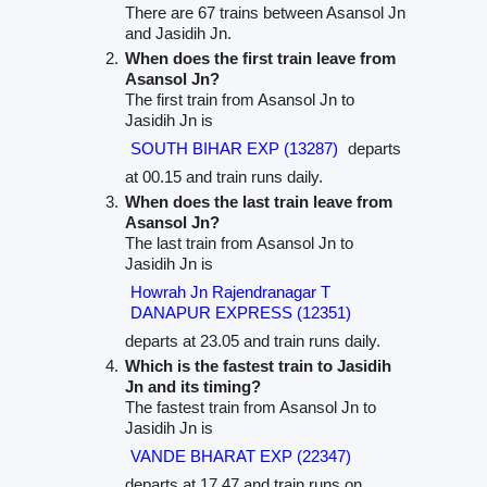
There are 67 trains between Asansol Jn
and Jasidih Jn.
When does the first train leave from
Asansol Jn?
The first train from Asansol Jn to
Jasidih Jn is
SOUTH BIHAR EXP (13287)
departs
at 00.15 and train runs daily.
When does the last train leave from
Asansol Jn?
The last train from Asansol Jn to
Jasidih Jn is
Howrah Jn Rajendranagar T
DANAPUR EXPRESS (12351)
departs at 23.05 and train runs daily.
Which is the fastest train to Jasidih
Jn and its timing?
The fastest train from Asansol Jn to
Jasidih Jn is
VANDE BHARAT EXP (22347)
departs at 17.47 and train runs on