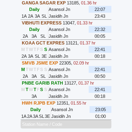
GANGA SAGAR EXP
13185
,
01.36 hr
Daily
Asansol Jn
22:07
1A
2A
3A
SL
Jasidih Jn
23:43
VIBHUTI EXPRESS
13047
,
01.33 hr
Daily
Asansol Jn
22:32
2A
3A
SL
Jasidih Jn
00:05
KOAA GCT EXPRES
13121
,
01.37 hr
M
T
W
T
F
S
S
Asansol Jn
22:41
2A
3A
SL
3E
Jasidih Jn
00:18
SMVB JSME EXP
22305
,
02.09 hr
M
T
W
T
F
S
S
Asansol Jn
22:41
2A
3A
SL
Jasidih Jn
00:50
PNBE GARIB RATH
13127
,
01.37 hr
M
T
W
T
F
S
S
Asansol Jn
22:41
3A
Jasidih Jn
00:18
HWH RJPB EXP
12351
,
01.55 hr
Daily
Asansol Jn
23:05
1A
2A
3A
SL
3E
Jasidih Jn
01:00
Station Name / Code