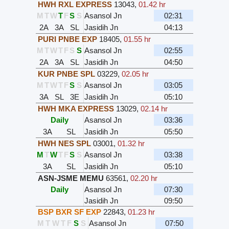
HWH RXL EXPRESS
13043
,
01.42 hr
M
T
W
T
F
S
S
Asansol Jn
02:31
2A
3A
SL
Jasidih Jn
04:13
PURI PNBE EXP
18405
,
01.55 hr
M
T
W
T
F
S
S
Asansol Jn
02:55
2A
3A
SL
Jasidih Jn
04:50
KUR PNBE SPL
03229
,
02.05 hr
M
T
W
T
F
S
S
Asansol Jn
03:05
3A
SL
3E
Jasidih Jn
05:10
HWH MKA EXPRESS
13029
,
02.14 hr
Daily
Asansol Jn
03:36
3A
SL
Jasidih Jn
05:50
HWH NES SPL
03001
,
01.32 hr
M
T
W
T
F
S
S
Asansol Jn
03:38
3A
SL
Jasidih Jn
05:10
ASN-JSME MEMU
63561
,
02.20 hr
Daily
Asansol Jn
07:30
Jasidih Jn
09:50
BSP BXR SF EXP
22843
,
01.23 hr
M
T
W
T
F
S
S
Asansol Jn
07:50