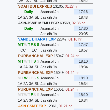
2A
3A
SL
Jasidih Jn
18:42
SDAH BUI EXPRES
13105
,
01.27 hr
Daily
Asansol Jn
17:16
1A
2A
3A
SL
Jasidih Jn
18:43
ASN-JSME MEMU PGR
63569
,
02.35 hr
Daily
Asansol Jn
17:30
Jasidih Jn
20:05
VANDE BHARAT EXP
22347
,
01.10 hr
M
T
W
T
F
S
S
Asansol Jn
17:47
CC
EC
Jasidih Jn
18:57
PURBANCHAL EXP
15047
,
01.24 hr
M
T
W
T
F
S
S
Asansol Jn
18:10
1A
2A
3A
SL
Jasidih Jn
19:34
PURBANCHAL EXP
15049
,
01.24 hr
M
T
W
T
F
S
S
Asansol Jn
18:10
1A
2A
3A
SL
Jasidih Jn
19:34
PURBANCHAL EXP
15051
,
01.24 hr
M
T
W
T
F
S
S
Asansol Jn
18:10
1A
2A
3A
SL
Jasidih Jn
19:34
ASN CSMT EXP
12361
,
01.21 hr