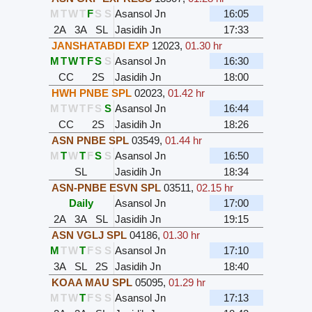
M
T
W
T
F
S
S
Asansol Jn
16:05
2A
3A
SL
Jasidih Jn
17:33
JANSHATABDI EXP
12023
,
01.30 hr
M
T
W
T
F
S
S
Asansol Jn
16:30
CC
2S
Jasidih Jn
18:00
HWH PNBE SPL
02023
,
01.42 hr
M
T
W
T
F
S
S
Asansol Jn
16:44
CC
2S
Jasidih Jn
18:26
ASN PNBE SPL
03549
,
01.44 hr
M
T
W
T
F
S
S
Asansol Jn
16:50
SL
Jasidih Jn
18:34
ASN-PNBE ESVN SPL
03511
,
02.15 hr
Daily
Asansol Jn
17:00
2A
3A
SL
Jasidih Jn
19:15
ASN VGLJ SPL
04186
,
01.30 hr
M
T
W
T
F
S
S
Asansol Jn
17:10
3A
SL
2S
Jasidih Jn
18:40
KOAA MAU SPL
05095
,
01.29 hr
M
T
W
T
F
S
S
Asansol Jn
17:13