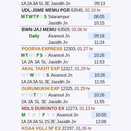
1A
2A
3A
SL
3E
Jasidih Jn
09:13
UDL-JSME MEMU PGR
63545
,
02.10 hr
M
T
W
T
F
S
S
Sitarampur
08:05
Jasidih Jn
10:15
BWN-JAJ MEMU
63509
,
02.06 hr
Daily
Asansol Jn
09:18
Jasidih Jn
11:24
POORVA EXPRESS
12303
,
01.27 hr
M
T
W
T
F
S
S
Asansol Jn
10:26
1A
2A
3A
SL
Jasidih Jn
11:53
AKAL TAKHT EXP
12317
,
01.29 hr
M
T
W
T
F
S
S
Asansol Jn
10:26
1A
2A
3A
SL
3E
Jasidih Jn
11:55
GURUMUKHI EXP
12325
,
01.29 hr
M
T
W
T
F
S
S
Asansol Jn
10:26
2A
3A
SL
3E
Jasidih Jn
11:55
NDLS DURONTO EX
12273
,
01.13 hr
M
T
W
T
F
S
S
Asansol Jn
10:55
1A
2A
3A
SL
2S
3E
Jasidih Jn
12:08
KOAA VGLJ SF EX
22197
,
01.26 hr