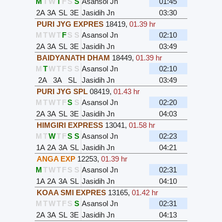
M
T
W
T
F
S
S
Asansol Jn
01:45
2A
3A
SL
3E
Jasidih Jn
03:30
PURI JYG EXPRES
18419
,
01.39 hr
M
T
W
T
F
S
S
Asansol Jn
02:10
2A
3A
SL
3E
Jasidih Jn
03:49
BAIDYANATH DHAM
18449
,
01.39 hr
M
T
W
T
F
S
S
Asansol Jn
02:10
2A
3A
SL
Jasidih Jn
03:49
PURI JYG SPL
08419
,
01.43 hr
M
T
W
T
F
S
S
Asansol Jn
02:20
2A
3A
SL
3E
Jasidih Jn
04:03
HIMGIRI EXPRESS
13041
,
01.58 hr
M
T
W
T
F
S
S
Asansol Jn
02:23
1A
2A
3A
SL
Jasidih Jn
04:21
ANGA EXP
12253
,
01.39 hr
M
T
W
T
F
S
S
Asansol Jn
02:31
1A
2A
3A
SL
Jasidih Jn
04:10
KOAA SMI EXPRES
13165
,
01.42 hr
M
T
W
T
F
S
S
Asansol Jn
02:31
2A
3A
SL
3E
Jasidih Jn
04:13