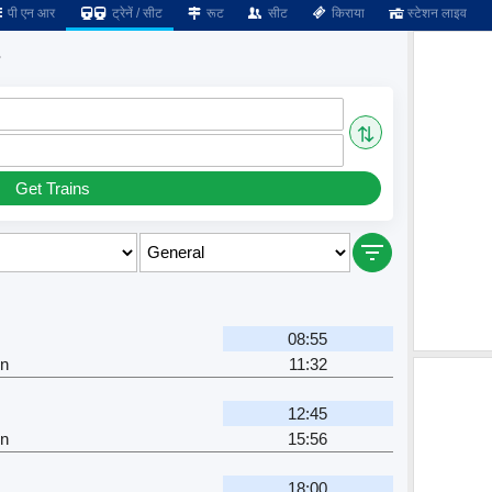
पी एन आर
ट्रेनें / सीट
रूट
सीट
किराया
स्टेशन लाइव
s
⇅
Get Trains
08:55
Jn
11:32
12:45
Jn
15:56
18:00