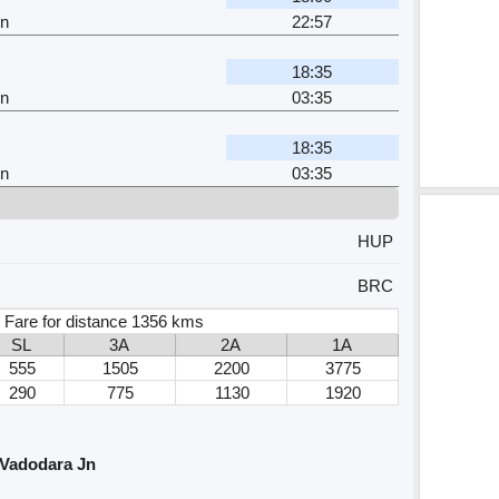
Jn
22:57
18:35
Jn
03:35
18:35
Jn
03:35
HUP
BRC
 Fare for distance 1356 kms
SL
3A
2A
1A
555
1505
2200
3775
290
775
1130
1920
 Vadodara Jn