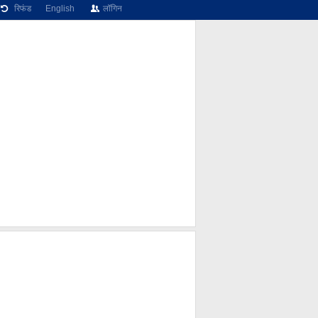
रिफंड
English
लॉगिन