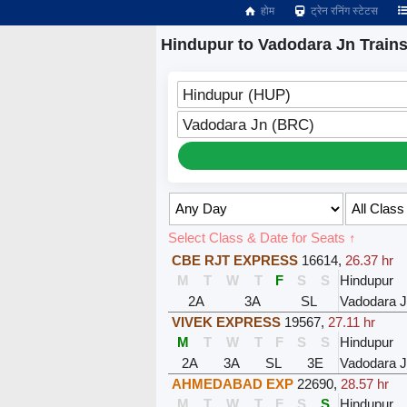
होम
ट्रेन रनिंग स्टेटस
Hindupur to Vadodara Jn Train
Hindupur (HUP)
Vadodara Jn (BRC)
Select Class & Date for Seats ↑
CBE RJT EXPRESS
16614
,
26.37 hr
M
T
W
T
F
S
S
Hindupur
2A
3A
SL
Vadodara 
VIVEK EXPRESS
19567
,
27.11 hr
M
T
W
T
F
S
S
Hindupur
2A
3A
SL
3E
Vadodara 
AHMEDABAD EXP
22690
,
28.57 hr
M
T
W
T
F
S
S
Hindupur