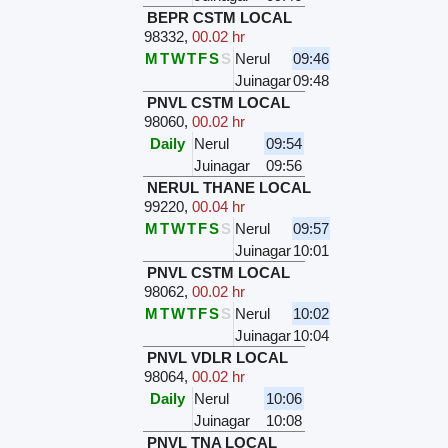
BEPR CSTM LOCAL
98332
,
00.02 hr
M
T
W
T
F
S
S
Nerul
09:46
Juinagar
09:48
PNVL CSTM LOCAL
98060
,
00.02 hr
Daily
Nerul
09:54
Juinagar
09:56
NERUL THANE LOCAL
99220
,
00.04 hr
M
T
W
T
F
S
S
Nerul
09:57
Juinagar
10:01
PNVL CSTM LOCAL
98062
,
00.02 hr
M
T
W
T
F
S
S
Nerul
10:02
Juinagar
10:04
PNVL VDLR LOCAL
98064
,
00.02 hr
Daily
Nerul
10:06
Juinagar
10:08
PNVL TNA LOCAL