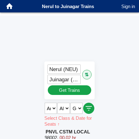
Nerul to Juinagar Trains
Sign in
Nerul (NEU)
⇅
Juinagar (JNJ)
Get Trains
Select Class & Date for
Seats ↑
PNVL CSTM LOCAL
98002
,
00.02 hr