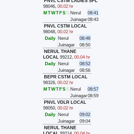
PNVL CSTM LADIES SPL
98046
,
00.02 hr
M
T
W
T
F
S
S
Nerul
08:41
Juinagar
08:43
PNVL CSTM LOCAL
98048
,
00.02 hr
Daily
Nerul
08:48
Juinagar
08:50
NERUL THANE
LOCAL
99212
,
00.04 hr
Daily
Nerul
08:52
Juinagar
08:56
BEPR CSTM LOCAL
98326
,
00.02 hr
M
T
W
T
F
S
S
Nerul
08:57
Juinagar
08:59
PNVL VDLR LOCAL
98050
,
00.02 hr
Daily
Nerul
09:02
Juinagar
09:04
NERUL THANE
LOCAL
99214
,
00.04 hr