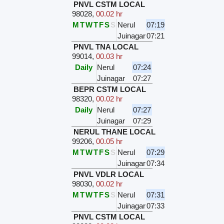
PNVL CSTM LOCAL
98028
,
00.02 hr
M
T
W
T
F
S
S
Nerul
07:19
Juinagar
07:21
PNVL TNA LOCAL
99014
,
00.03 hr
Daily
Nerul
07:24
Juinagar
07:27
BEPR CSTM LOCAL
98320
,
00.02 hr
Daily
Nerul
07:27
Juinagar
07:29
NERUL THANE LOCAL
99206
,
00.05 hr
M
T
W
T
F
S
S
Nerul
07:29
Juinagar
07:34
PNVL VDLR LOCAL
98030
,
00.02 hr
M
T
W
T
F
S
S
Nerul
07:31
Juinagar
07:33
PNVL CSTM LOCAL