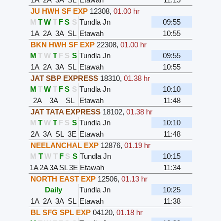
JU HWH SF EXP
12308
,
01.00 hr
M
T
W
T
F
S
S
Tundla Jn
09:55
1A
2A
3A
SL
Etawah
10:55
BKN HWH SF EXP
22308
,
01.00 hr
M
T
W
T
F
S
S
Tundla Jn
09:55
1A
2A
3A
SL
Etawah
10:55
JAT SBP EXPRESS
18310
,
01.38 hr
M
T
W
T
F
S
S
Tundla Jn
10:10
2A
3A
SL
Etawah
11:48
JAT TATA EXPRESS
18102
,
01.38 hr
M
T
W
T
F
S
S
Tundla Jn
10:10
2A
3A
SL
3E
Etawah
11:48
NEELANCHAL EXP
12876
,
01.19 hr
M
T
W
T
F
S
S
Tundla Jn
10:15
1A
2A
3A
SL
3E
Etawah
11:34
NORTH EAST EXP
12506
,
01.13 hr
Daily
Tundla Jn
10:25
1A
2A
3A
SL
Etawah
11:38
BL SFG SPL EXP
04120
,
01.18 hr