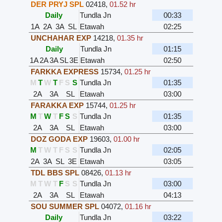
DER PRYJ SPL
02418
,
01.52 hr
Daily
Tundla Jn
00:33
1A
2A
3A
SL
Etawah
02:25
UNCHAHAR EXP
14218
,
01.35 hr
Daily
Tundla Jn
01:15
1A
2A
3A
SL
3E
Etawah
02:50
FARKKA EXPRESS
15734
,
01.25 hr
M
T
W
T
F
S
S
Tundla Jn
01:35
2A
3A
SL
Etawah
03:00
FARAKKA EXP
15744
,
01.25 hr
M
T
W
T
F
S
S
Tundla Jn
01:35
2A
3A
SL
Etawah
03:00
DOZ GODA EXP
19603
,
01.00 hr
M
T
W
T
F
S
S
Tundla Jn
02:05
2A
3A
SL
3E
Etawah
03:05
TDL BBS SPL
08426
,
01.13 hr
M
T
W
T
F
S
S
Tundla Jn
03:00
2A
3A
SL
Etawah
04:13
SOU SUMMER SPL
04072
,
01.16 hr
Daily
Tundla Jn
03:22