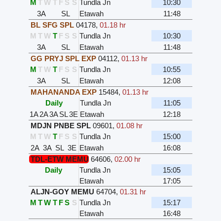
M
T
W
T
F
S
S
Tundla Jn
10:30
3A
SL
Etawah
11:48
BL SFG SPL
04178
,
01.18 hr
M
T
W
T
F
S
S
Tundla Jn
10:30
3A
SL
Etawah
11:48
GG PRYJ SPL EXP
04112
,
01.13 hr
M
T
W
T
F
S
S
Tundla Jn
10:55
3A
SL
Etawah
12:08
MAHANANDA EXP
15484
,
01.13 hr
Daily
Tundla Jn
11:05
1A
2A
3A
SL
3E
Etawah
12:18
MDJN PNBE SPL
09601
,
01.08 hr
M
T
W
T
F
S
S
Tundla Jn
15:00
2A
3A
SL
3E
Etawah
16:08
TDL-ETW MEMU
64606
,
02.00 hr
Daily
Tundla Jn
15:05
Etawah
17:05
ALJN-GOY MEMU
64704
,
01.31 hr
M
T
W
T
F
S
S
Tundla Jn
15:17
Etawah
16:48