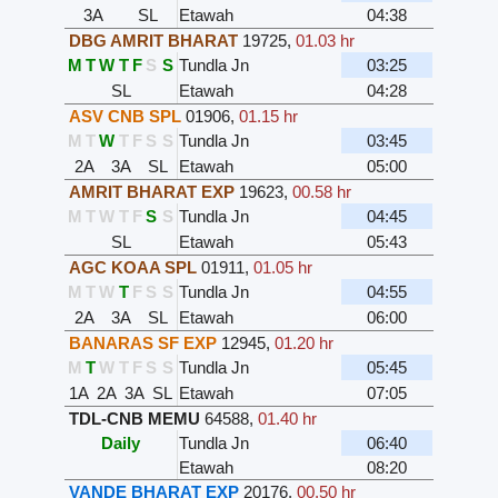
3A
SL
Etawah
04:38
DBG AMRIT BHARAT
19725
,
01.03 hr
M
T
W
T
F
S
S
Tundla Jn
03:25
SL
Etawah
04:28
ASV CNB SPL
01906
,
01.15 hr
M
T
W
T
F
S
S
Tundla Jn
03:45
2A
3A
SL
Etawah
05:00
AMRIT BHARAT EXP
19623
,
00.58 hr
M
T
W
T
F
S
S
Tundla Jn
04:45
SL
Etawah
05:43
AGC KOAA SPL
01911
,
01.05 hr
M
T
W
T
F
S
S
Tundla Jn
04:55
2A
3A
SL
Etawah
06:00
BANARAS SF EXP
12945
,
01.20 hr
M
T
W
T
F
S
S
Tundla Jn
05:45
1A
2A
3A
SL
Etawah
07:05
TDL-CNB MEMU
64588
,
01.40 hr
Daily
Tundla Jn
06:40
Etawah
08:20
VANDE BHARAT EXP
20176
,
00.50 hr