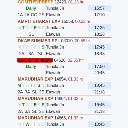
GOMTI EXPRESS
12420
,
01.13 hr
Daily
Tundla Jn
15:57
1A
2A
CC
2S
Etawah
17:10
AMRIT BHARAT EXP
15558
,
00.53 hr
M
T
W
T
F
S
S
Tundla Jn
17:35
SL
Etawah
18:28
DKAE SUMMER SPL
03010
,
00.58 hr
M
T
W
T
F
S
S
Tundla Jn
17:45
2A
3A
SL
Etawah
18:43
AGC-ETW MEMU
64626
,
02.55 hr
Daily
Tundla Jn
17:50
Etawah
20:45
MARUDHAR EXP
14854
,
01.33 hr
M
T
W
T
F
S
S
Tundla Jn
19:45
2A
3A
SL
3E
Etawah
21:18
MARUDHAR EXP
14864
,
01.33 hr
M
T
W
T
F
S
S
Tundla Jn
19:45
2A
3A
SL
3E
Etawah
21:18
MARUDHAR EXP
14866
,
01.33 hr
M
T
W
T
F
S
S
Tundla Jn
19:45