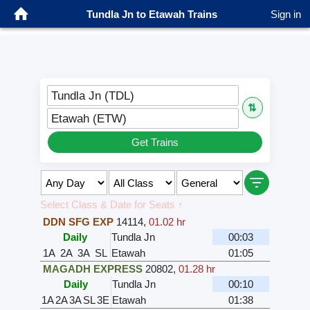
Tundla Jn to Etawah Trains
Sign in
Tundla Jn (TDL)
⇅
Etawah (ETW)
Get Trains
Select Class & Date for Seats ↑
DDN SFG EXP
14114
,
01.02 hr
Daily
Tundla Jn
00:03
1A
2A
3A
SL
Etawah
01:05
MAGADH EXPRESS
20802
,
01.28 hr
Daily
Tundla Jn
00:10
1A
2A
3A
SL
3E
Etawah
01:38