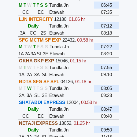
M
T
W
T
F
S
S
Tundla Jn
06:45
CC
EC
Etawah
07:35
LJN INTERCITY
12180
,
01.06 hr
Daily
Tundla Jn
07:12
3A
CC
2S
Etawah
08:18
SFG MCTM SF EXP
22432
,
00.58 hr
M
T
W
T
F
S
S
Tundla Jn
07:22
1A
2A
3A
SL
3E
Etawah
08:20
OKHA GKP EXP
15046
,
01.15 hr
M
T
W
T
F
S
S
Tundla Jn
07:55
1A
2A
3A
SL
Etawah
09:10
BDTS SFG SF SPL
04126
,
01.18 hr
M
T
W
T
F
S
S
Tundla Jn
08:05
2A
3A
SL
3E
Etawah
09:23
SHATABDI EXPRESS
12004
,
00.53 hr
Daily
Tundla Jn
08:47
CC
EC
Etawah
09:40
NETAJI EXPRESS
13052
,
01.25 hr
Daily
Tundla Jn
09:50
1A
2A
3A
SL
Etawah
11:15