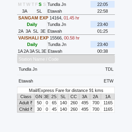
M
T
W
T
F
S
S
Tundla Jn
22:05
3A
SL
Etawah
22:58
SANGAM EXP
14164
,
01.45 hr
Daily
Tundla Jn
23:40
2A
3A
SL
3E
Etawah
01:25
VAISHALI EXP
15566
,
00.58 hr
Daily
Tundla Jn
23:40
1A
2A
3A
SL
3E
Etawah
00:38
Station Name / Code
Tundla Jn
TDL
Etawah
ETW
Mail/Express Fare for distance 91 kms
Class
GN
3E
2S
SL
CC
3A
2A
1A
Adult ₹
50
0
65
140
260
495
700
1165
Child ₹
30
0
45
140
260
495
700
1165