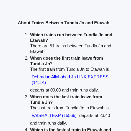
About Trains Between Tundla Jn and Etawah
Which trains run between Tundla Jn and
Etawah?
There are 51 trains between Tundla Jn and
Etawah.
When does the first train leave from
Tundla Jn?
The first train from Tundla Jn to Etawah is
Dehradun Allahabad Jn LINK EXPRESS
(14114)
departs at 00.03 and train runs daily.
When does the last train leave from
Tundla Jn?
The last train from Tundla Jn to Etawah is
VAISHALI EXP (15566)
departs at 23.40
and train runs daily.
Which is the fastest train to Etawah and