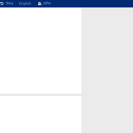
रिफंड
English
लॉगिन