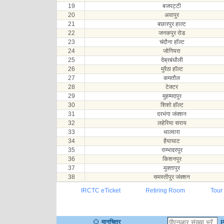
19
बजपट्टी
20
अवापुर
21
बछारपुर हाल्ट
22
जनकपुर रोड
23
चंदौना हॉल्ट
24
जोगियरा
25
देब्रबंधौली
26
मुरैठा हॉल्ट
27
कमतौल
28
टेक्टर
29
मुहम्मदपुर
30
शिशो हॉल्ट
31
दरभंगा जंक्शन
32
लहेरिया सराय
33
थाल्वारा
34
हैयाघाट
35
राम्भाद्दरपुर
36
किशनपुर
37
मुक्तापुर
38
समस्तीपुर जंक्शन
IRCTC eTicket
Retiring Room
Tour
मानचित्र
P