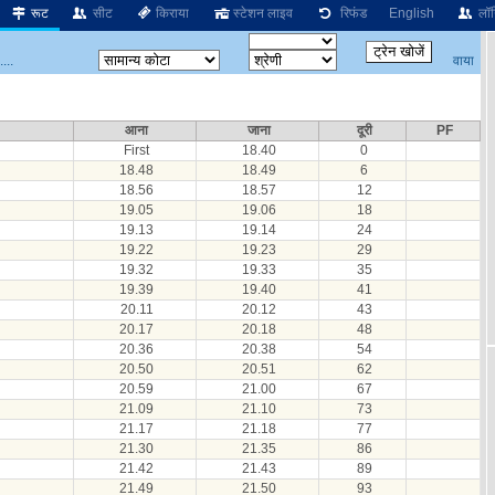
रूट
सीट
किराया
स्टेशन लाइव
रिफंड
English
लॉग
वाया
...
आना
जाना
दूरी
PF
First
18.40
0
18.48
18.49
6
18.56
18.57
12
19.05
19.06
18
19.13
19.14
24
19.22
19.23
29
19.32
19.33
35
19.39
19.40
41
20.11
20.12
43
20.17
20.18
48
20.36
20.38
54
20.50
20.51
62
20.59
21.00
67
21.09
21.10
73
21.17
21.18
77
21.30
21.35
86
21.42
21.43
89
21.49
21.50
93