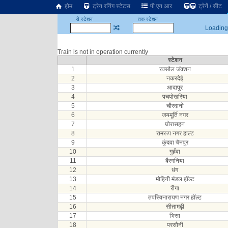
होम
ट्रेन रनिंग स्टेटस
पी एन आर
ट्रेनें / सीट
से स्टेशन
तक स्टेशन
Loading.
Train is not in operation currently
स्टेशन
1
रक्सौल जंक्शन
2
नकरदेई
3
आदापुर
4
पचपोखरिया
5
चौरदानो
6
जयमूर्ति नगर
7
घोरासहन
8
रामरूप नगर हाल्ट
9
कुंदवा चैनपुर
10
गुर्हंवा
11
बैरगनिया
12
धंग
13
मोहिनी मंडल हॉल्ट
14
रीगा
15
तपस्विनारायण नगर हॉल्ट
16
सीतामढ़ी
17
भिसा
18
परसौनी