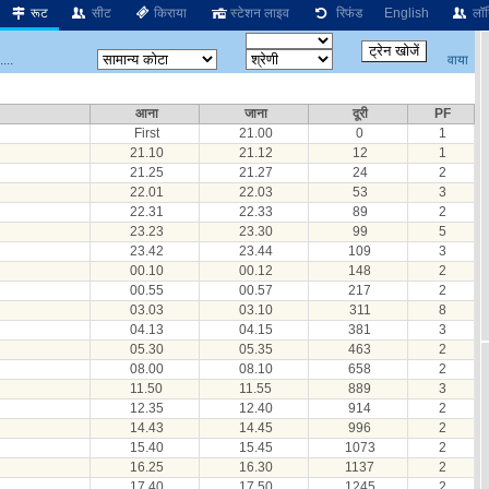
रूट
सीट
किराया
स्टेशन लाइव
रिफंड
English
लॉग
वाया
...
आना
जाना
दूरी
PF
First
21.00
0
1
21.10
21.12
12
1
21.25
21.27
24
2
22.01
22.03
53
3
22.31
22.33
89
2
23.23
23.30
99
5
23.42
23.44
109
3
00.10
00.12
148
2
00.55
00.57
217
2
03.03
03.10
311
8
04.13
04.15
381
3
05.30
05.35
463
2
08.00
08.10
658
2
11.50
11.55
889
3
12.35
12.40
914
2
14.43
14.45
996
2
15.40
15.45
1073
2
16.25
16.30
1137
2
17.40
17.50
1245
2