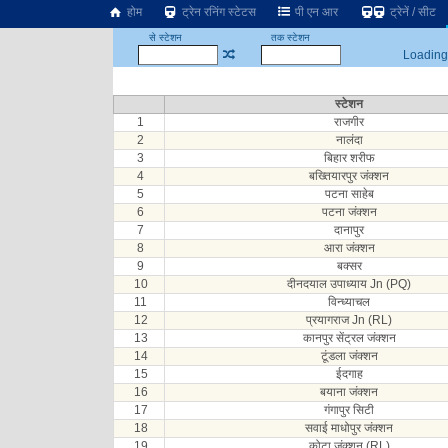
होम
ट्रेन रनिंग स्टेटस
पी एन आर
ट्रेनें / सीट
से स्टेशन
तक स्टेशन
Loading.
स्टेशन
1
राजगीर
2
नालंदा
3
बिहार शरीफ
4
बख्तियारपुर जंक्शन
5
पटना साहेब
6
पटना जंक्शन
7
दानापुर
8
आरा जंक्शन
9
बक्सर
10
दीनदयाल उपाध्याय Jn (PQ)
11
विन्ध्याचल
12
प्रयागराज Jn (RL)
13
कानपुर सेंट्रल जंक्शन
14
टूंडला जंक्शन
15
ईदगाह
16
बयाना जंक्शन
17
गंगापुर सिटी
18
सवाई माधोपुर जंक्शन
19
कोटा जंक्शन (RL)