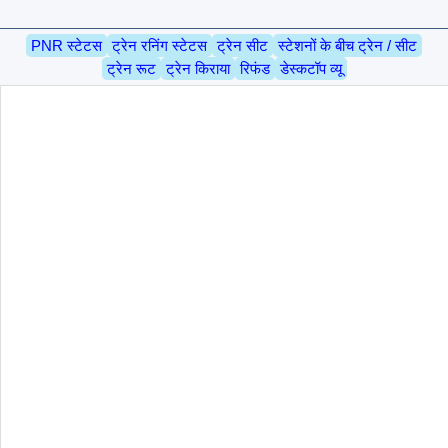
PNR स्टेटस
ट्रेन रनिंग स्टेटस
ट्रेन सीट
स्टेशनों के बीच ट्रेन / सीट
ट्रेन रूट
ट्रेन किराया
रिफंड
डेस्कटॉप व्यू