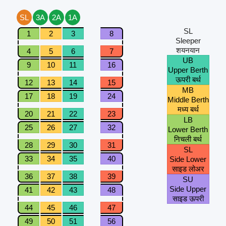
SL
3A
2A
1A
SL
1
2
3
8
Sleeper
शयनयान
4
5
6
7
UB
9
10
11
16
Upper Berth
ऊपरी बर्थ
12
13
14
15
MB
17
18
19
24
Middle Berth
मध्य बर्थ
20
21
22
23
LB
25
26
27
32
Lower Berth
निचली बर्थ
28
29
30
31
SL
33
34
35
40
Side Lower
साइड लोअर
36
37
38
39
SU
Side Upper
41
42
43
48
साइड ऊपरी
44
45
46
47
49
50
51
56