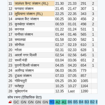
11
जालंधर कैन्ट जंक्शन (RL)
21.30
21.33
291
2
12
फगवारा जंक्शन
21.45
21.47
307
1
13
लुधियाना जंक्शन (RL)
22.25
22.35
343
3
14
अम्बाला कैंट जंक्शन
00.25
00.30
456
2
15
कुरुक्षेत्र जंक्शन
00.59
01.01
498
2
16
करनाल
01.22
01.24
531
1
17
पानीपत जंक्शन
01.44
01.46
565
1
18
समालखा
01.58
02.00
582
1
19
सोनीपत
02.17
02.19
610
1
20
नरेला
02.31
02.33
628
1
21
आदर्श नगर दिल्ली
02.54
02.56
645
1
22
सब्जी मंडी
03.04
03.06
651
2
23
पुरानी दिल्ली जंक्शन
04.05
04.20
654
1
24
अलीगढ जंक्शन
06.03
06.05
779
25
टूंडला जंक्शन
07.03
07.05
857
26
गोविन्दपुरी
09.25
09.30
1085
27
फतेहपुर
10.25
10.27
1164
28
सुबेदारगंज
12.35
Last
1280
कोच रचना (ऐतिहासिक डेटा)
H1
B6
B5
B4
B3
B2
B1
GC
GN
GN
GN
GN
A2
A1
S