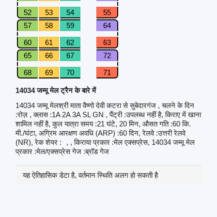
52
53
54
55
57
58
59
64
60
61
62
63
65
66
67
72
68
69
70
71
14034 जम्मू मेल ट्रैन के बारे में
14034 जम्मू मेलश्री माता वैष्णो देवी कटरा से सुबेदारगंज , चलने के दिन
:रोज़ , क्लास :1A 2A 3A SL GN , पैंट्री :उपलब्ध नहीं है, किराए में खाना
शामिल नहीं है, कुल यात्रा समय :21 घंटे, 20 मिन, औसत गति :60 कि.
मी./घंटा, अग्रिम आरक्षण अवधि (ARP) :60 दिन, रेलवे :उत्तरी रेलवे
(NR), रेक शेयर :
, , किराया प्रकार :मेल एक्सप्रेस, 14034 जम्मू मेल
प्रकार :मेल/एक्सप्रेस गेज :ब्रॉड गेज
यह ऐतिहासिक डेटा है, वर्तमान स्थिति अलग हो सकती है