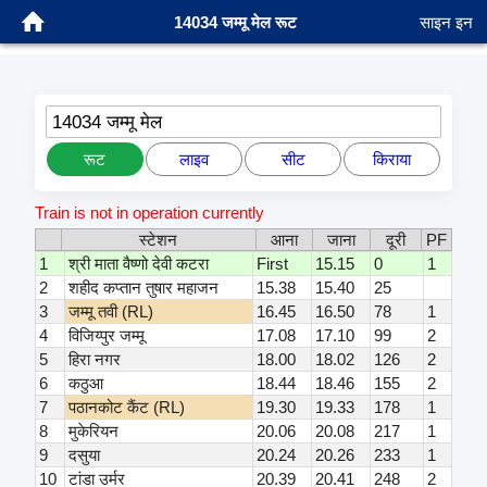
14034 जम्मू मेल रूट
साइन इन
14034 जम्मू मेल
रूट
लाइव
सीट
किराया
Train is not in operation currently
स्टेशन
आना
जाना
दूरी
PF
1
श्री माता वैष्णो देवी कटरा
First
15.15
0
1
2
शहीद कप्तान तुषार महाजन
15.38
15.40
25
3
जम्मू तवी (RL)
16.45
16.50
78
1
4
विजिय्पुर जम्मू
17.08
17.10
99
2
5
हिरा नगर
18.00
18.02
126
2
6
कठुआ
18.44
18.46
155
2
7
पठानकोट कैंट (RL)
19.30
19.33
178
1
8
मुकेरियन
20.06
20.08
217
1
9
दसुया
20.24
20.26
233
1
10
टांडा उर्मर
20.39
20.41
248
2