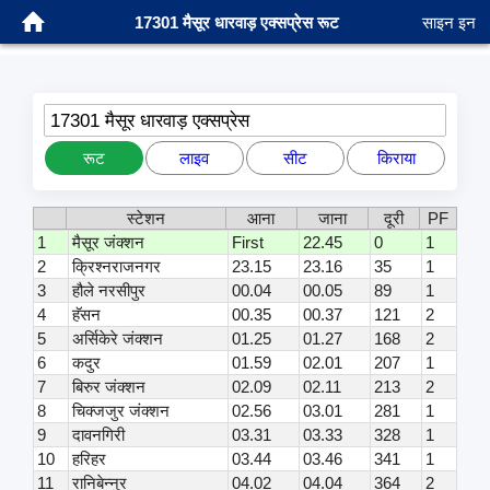
17301 मैसूर धारवाड़ एक्सप्रेस रूट
साइन इन
17301 मैसूर धारवाड़ एक्सप्रेस
रूट
लाइव
सीट
किराया
स्टेशन
आना
जाना
दूरी
PF
1
मैसूर जंक्शन
First
22.45
0
1
2
क्रिश्नराजनगर
23.15
23.16
35
1
3
हौले नरसीपुर
00.04
00.05
89
1
4
हॅसन
00.35
00.37
121
2
5
अर्सिकेरे जंक्शन
01.25
01.27
168
2
6
कदुर
01.59
02.01
207
1
7
बिरुर जंक्शन
02.09
02.11
213
2
8
चिक्जजुर जंक्शन
02.56
03.01
281
1
9
दावनगिरी
03.31
03.33
328
1
10
हरिहर
03.44
03.46
341
1
11
रानिबेन्नुर
04.02
04.04
364
2