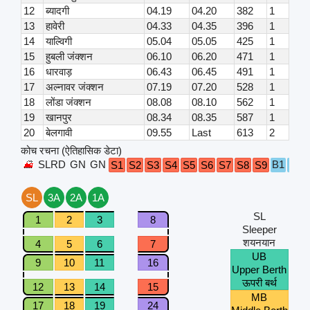
12
ब्यादगी
04.19
04.20
382
1
13
हावेरी
04.33
04.35
396
1
14
याल्विगी
05.04
05.05
425
1
15
हुबली जंक्शन
06.10
06.20
471
1
16
धारवाड़
06.43
06.45
491
1
17
अल्नावर जंक्शन
07.19
07.20
528
1
18
लोंडा जंक्शन
08.08
08.10
562
1
19
खानपुर
08.34
08.35
587
1
20
बेलगावी
09.55
Last
613
2
कोच रचना (ऐतिहासिक डेटा)
SLRD
GN
GN
B1
B2
S1
S2
S3
S4
S5
S6
S7
S8
S9
SL
3A
2A
1A
SL
1
2
3
8
Sleeper
शयनयान
4
5
6
7
UB
9
10
11
16
Upper Berth
ऊपरी बर्थ
12
13
14
15
MB
17
18
19
24