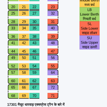
Middle Berth
मध्य बर्थ
20
21
22
23
LB
25
26
27
32
Lower Berth
निचली बर्थ
28
29
30
31
SL
33
34
35
40
Side Lower
साइड लोअर
36
37
38
39
SU
Side Upper
41
42
43
48
साइड ऊपरी
44
45
46
47
49
50
51
56
52
53
54
55
57
58
59
64
60
61
62
63
65
66
67
72
68
69
70
71
17301 मैसूर धारवाड़ एक्सप्रेस ट्रैन के बारे में