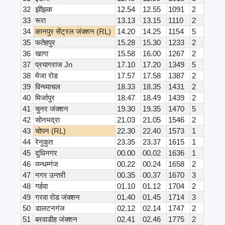
32
झींझक
12.54
12.55
1091
2
33
रूरा
13.13
13.15
1110
2
34
कानपुर सेंट्रल जंक्शन (RL)
14.20
14.25
1154
5
35
फतेहपुर
15.28
15.30
1233
2
36
खागा
15.58
16.00
1267
2
37
प्रयागराज Jn
17.10
17.20
1349
5
38
मेजा रोड
17.57
17.58
1387
2
39
विन्ध्याचल
18.33
18.35
1431
2
40
मिर्जापुर
18.47
18.49
1439
2
41
चुनर जंक्शन
19.30
19.35
1470
5
42
सोनभद्रा
21.03
21.05
1546
2
43
चोपन (RL)
22.30
22.40
1573
1
44
रेनुकुत
23.35
23.37
1615
1
45
दुधिनगर
00.00
00.02
1636
1
46
व्य्न्धम्गंज
00.22
00.24
1658
2
47
नगर उन्तरी
00.35
00.37
1670
3
48
गर्हवा
01.10
01.12
1704
2
49
गरवा रोड जंक्शन
01.40
01.45
1714
3
50
डालटनगंज
02.12
02.14
1747
2
51
बरवाडीह जंक्शन
02.41
02.46
1775
2