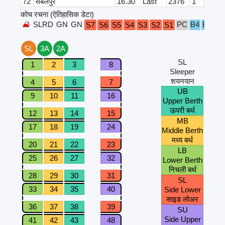
72
संबलपुर
16.30
Last
2376
1
कोच रचना (ऐतिहासिक डेटा)
SLRD
GN
GN
PC
B4
B3
B2
S7
S6
S5
S4
S3
S2
S1
SL
3A
2A
SL
1
2
3
8
Sleeper
शयनयान
4
5
6
7
UB
9
10
11
16
Upper Berth
ऊपरी बर्थ
12
13
14
15
MB
17
18
19
24
Middle Berth
मध्य बर्थ
20
21
22
23
LB
25
26
27
32
Lower Berth
निचली बर्थ
28
29
30
31
SL
33
34
35
40
Side Lower
साइड लोअर
36
37
38
39
SU
Side Upper
41
42
43
48