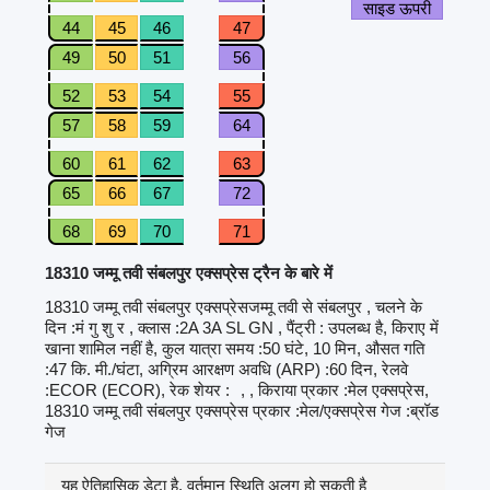
साइड ऊपरी
44
45
46
47
49
50
51
56
52
53
54
55
57
58
59
64
60
61
62
63
65
66
67
72
68
69
70
71
18310 जम्मू तवी संबलपुर एक्सप्रेस ट्रैन के बारे में
18310 जम्मू तवी संबलपुर एक्सप्रेसजम्मू तवी से संबलपुर , चलने के
दिन :मं गु शु र , क्लास :2A 3A SL GN , पैंट्री : उपलब्ध है, किराए में
खाना शामिल नहीं है, कुल यात्रा समय :50 घंटे, 10 मिन, औसत गति
:47 कि. मी./घंटा, अग्रिम आरक्षण अवधि (ARP) :60 दिन, रेलवे
:ECOR (ECOR), रेक शेयर :
, , किराया प्रकार :मेल एक्सप्रेस,
18310 जम्मू तवी संबलपुर एक्सप्रेस प्रकार :मेल/एक्सप्रेस गेज :ब्रॉड
गेज
यह ऐतिहासिक डेटा है, वर्तमान स्थिति अलग हो सकती है