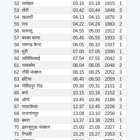
52
लातेहार
03.16
03.18
1815
1
53
तोरी
03.42
03.44
1848
3
54
खलारी
04.13
04.15
1876
3
55
राय
04.22
04.24
1883
2
56
पतरातू
04.55
05.00
1912
2
57
बरका काना
05.45
05.55
1933
3
58
रामगढ कैन्ट
06.05
06.10
1937
1
59
मुरी
07.00
07.05
1990
1
60
तातिसिल्वाई
07.54
07.55
2042
3
61
नामकोम
08.04
08.05
2048
2
62
राँची जंक्शन
08.15
08.25
2052
3
63
हटिया
08.40
08.50
2059
1
64
गोविंदपुर रोड
09.30
09.31
2101
2
65
बनो
10.15
10.16
2152
1
66
ओर्गा
10.45
10.46
2188
3
67
राउरकेला
12.37
12.45
2226
2
68
राजगांगपुर
13.08
13.10
2256
1
69
बमरा
13.37
13.38
2291
1
70
झारसुगुडा जंक्शन
15.00
15.05
2327
1
71
रेंगाली
15.25
15.27
2353
1