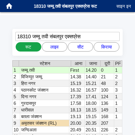
18310 जम्मू तवी संबलपुर एक्सप्रेस रूट
साइन इन
18310 जम्मू तवी संबलपुर एक्सप्रेस
रूट
लाइव
सीट
किराया
स्टेशन
आना
जाना
दूरी
PF
1
जम्मू तवी
First
14.20
0
1
2
विजिय्पुर जम्मू
14.38
14.40
21
2
3
हिरा नगर
15.19
15.21
48
2
4
पठानकोट जंक्शन
16.32
16.57
100
3
5
दिना नगर
17.39
17.41
124
1
6
गुरदासपुर
17.58
18.00
136
1
7
धारीवाल
18.13
18.15
149
1
8
बतला जंक्शन
19.13
19.15
168
1
9
अमृतसर जंक्शन (RL)
20.00
20.35
207
10
जन्दिअला
20.49
20.51
226
2