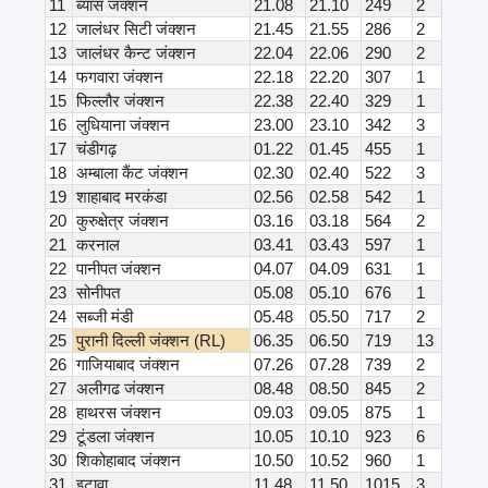
11
ब्यास जंक्शन
21.08
21.10
249
2
12
जालंधर सिटी जंक्शन
21.45
21.55
286
2
13
जालंधर कैन्ट जंक्शन
22.04
22.06
290
2
14
फगवारा जंक्शन
22.18
22.20
307
1
15
फिल्लौर जंक्शन
22.38
22.40
329
1
16
लुधियाना जंक्शन
23.00
23.10
342
3
17
चंडीगढ़
01.22
01.45
455
1
18
अम्बाला कैंट जंक्शन
02.30
02.40
522
3
19
शाहाबाद मरकंडा
02.56
02.58
542
1
20
कुरुक्षेत्र जंक्शन
03.16
03.18
564
2
21
करनाल
03.41
03.43
597
1
22
पानीपत जंक्शन
04.07
04.09
631
1
23
सोनीपत
05.08
05.10
676
1
24
सब्जी मंडी
05.48
05.50
717
2
25
पुरानी दिल्ली जंक्शन (RL)
06.35
06.50
719
13
26
गाजियाबाद जंक्शन
07.26
07.28
739
2
27
अलीगढ जंक्शन
08.48
08.50
845
2
28
हाथरस जंक्शन
09.03
09.05
875
1
29
टूंडला जंक्शन
10.05
10.10
923
6
30
शिकोहाबाद जंक्शन
10.50
10.52
960
1
31
इटावा
11.48
11.50
1015
3