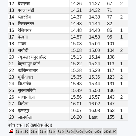
12
देबग्राम
14.26
14.27
67
2
13
पगला चंडी
14.31
14.32
71
14
प्लास्सेय
14.37
14.38
77
2
15
सिराज्नगर
14.43
14.44
82
16
रेजिनगर
14.48
14.49
86
1
17
बेल्दंगा
14.57
14.58
95
1
18
भाब्ता
15.03
15.04
101
19
सर्गाछी
15.08
15.09
104
2
20
न्यू बलरामपुर हॉल्ट
15.13
15.14
108
21
बेहरामपुर कोर्ट
15.22
15.24
113
1
22
कोसिमबाज़ार
15.28
15.29
117
1
23
मुर्शिदाबाद
15.35
15.36
123
2
24
जिअगंज
15.43
15.44
131
1
25
सुबर्नामरिगी
15.49
15.50
136
26
भाग्वान्गोला
15.56
15.57
143
2
27
पिर्ताला
16.01
16.02
147
28
कृष्णपुर
16.07
16.08
153
1
29
लालगोला
16.20
Last
155
1
कोच रचना (ऐतिहासिक डेटा)
GSLR
GS
GS
GS
GS
GS
GS
GS
GS
GSLR