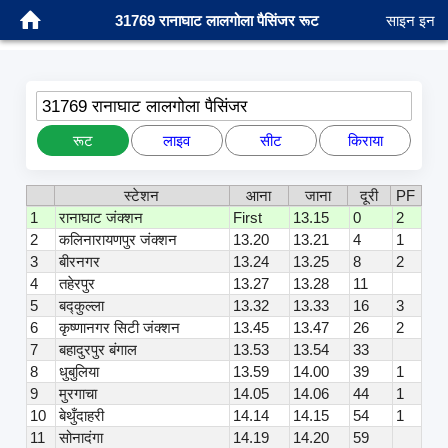
31769 रानाघाट लालगोला पैसिंजर रूट
साइन इन
31769 रानाघाट लालगोला पैसिंजर
रूट
लाइव
सीट
किराया
स्टेशन
आना
जाना
दूरी
PF
1
रानाघाट जंक्शन
First
13.15
0
2
2
कलिनारायणपुर जंक्शन
13.20
13.21
4
1
3
बीरनगर
13.24
13.25
8
2
4
तहेरपुर
13.27
13.28
11
5
बद्कुल्ला
13.32
13.33
16
3
6
कृष्णानगर सिटी जंक्शन
13.45
13.47
26
2
7
बहादुरपुर बंगाल
13.53
13.54
33
8
धुबुलिया
13.59
14.00
39
1
9
मुरगाचा
14.05
14.06
44
1
10
बेथुँदाहरी
14.14
14.15
54
1
11
सोनादंगा
14.19
14.20
59