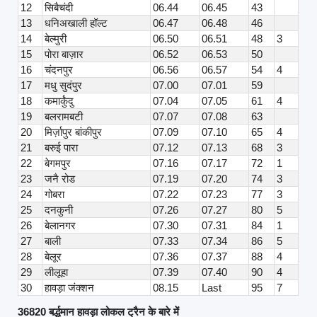
12
सिबैचंदी
06.44
06.45
43
13
धनिअखाली हॉल्ट
06.47
06.48
46
14
बेल्मुरी
06.50
06.51
48
3
15
पोरा बाज़ार
06.52
06.53
50
16
चंदनपुर
06.56
06.57
54
4
17
मधु सुदंपुर
07.00
07.01
59
18
कमार्कुंदु
07.04
07.05
61
4
19
बलरामबटी
07.07
07.08
63
20
मिर्ज़ापुर बांकीपुर
07.09
07.10
65
4
21
बरुई पारा
07.12
07.13
68
3
22
बेगमपुर
07.16
07.17
72
1
23
जनै रोड
07.19
07.20
74
3
24
गोबरा
07.22
07.23
77
3
25
दनकुनी
07.26
07.27
80
5
26
बेलानगर
07.30
07.31
84
1
27
बाली
07.33
07.34
86
5
28
बेलूर
07.36
07.37
88
4
29
लीलूहा
07.39
07.40
90
4
30
हावड़ा जंक्शन
08.15
Last
95
7
36820 बर्द्धमान हावड़ा लोकल ट्रैन के बारे में