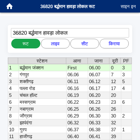
36820 बर्द्धमान हावड़ा लोकल रूट
साइन इन
36820 बर्द्धमान हावड़ा लोकल
रूट
लाइव
सीट
किराया
स्टेशन
आना
जाना
दूरी
PF
1
बर्द्धमान जंक्शन
First
06.00
0
3
2
गंगपुर
06.06
06.07
7
3
3
शक्तीगढ़
06.11
06.12
12
5
4
पल्ला रोड
06.16
06.17
17
4
5
चंचल हॉल्ट
06.19
06.20
20
6
मस्सग्राम
06.22
06.23
23
6
7
नबाग्राम
06.25
06.26
26
8
जौग्राम
06.29
06.30
30
2
9
झापंदंगा
06.32
06.33
32
10
गुरप
06.37
06.38
37
1
11
हाजीगढ़
06.40
06.41
39