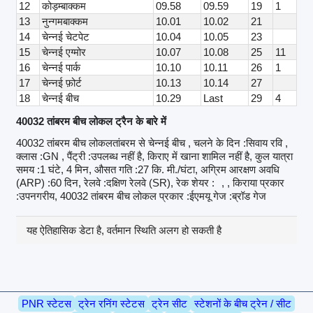
12
कोड़म्बाक्कम
09.58
09.59
19
1
13
नुन्गमबाक्कम
10.01
10.02
21
14
चेन्नई चेटपेट
10.04
10.05
23
15
चेन्नई एग्मोर
10.07
10.08
25
11
16
चेन्नई पार्क
10.10
10.11
26
1
17
चेन्नई फ़ोर्ट
10.13
10.14
27
18
चेन्नई बीच
10.29
Last
29
4
40032 तांबरम बीच लोकल ट्रैन के बारे में
40032 तांबरम बीच लोकलतांबरम से चेन्नई बीच , चलने के दिन :सिवाय रवि ,
क्लास :GN , पैंट्री :उपलब्ध नहीं है, किराए में खाना शामिल नहीं है, कुल यात्रा
समय :1 घंटे, 4 मिन, औसत गति :27 कि. मी./घंटा, अग्रिम आरक्षण अवधि
(ARP) :60 दिन, रेलवे :दक्षिण रेलवे (SR), रेक शेयर :
, , किराया प्रकार
:उपनगरीय, 40032 तांबरम बीच लोकल प्रकार :ईएमयू गेज :ब्रॉड गेज
यह ऐतिहासिक डेटा है, वर्तमान स्थिति अलग हो सकती है
PNR स्टेटस
ट्रेन रनिंग स्टेटस
ट्रेन सीट
स्टेशनों के बीच ट्रेन / सीट