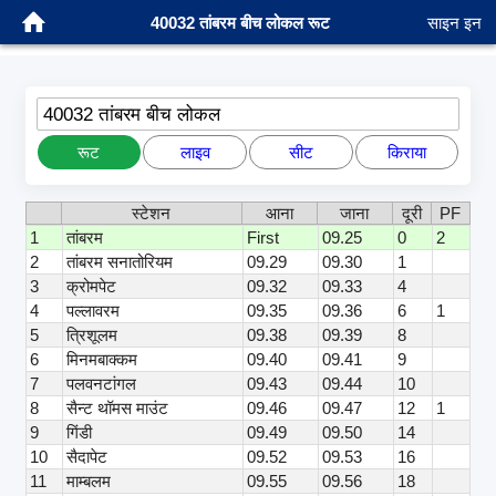
40032 तांबरम बीच लोकल रूट
साइन इन
40032 तांबरम बीच लोकल
रूट
लाइव
सीट
किराया
स्टेशन
आना
जाना
दूरी
PF
1
तांबरम
First
09.25
0
2
2
तांबरम सनातोरियम
09.29
09.30
1
3
क्रोमपेट
09.32
09.33
4
4
पल्लावरम
09.35
09.36
6
1
5
त्रिशूलम
09.38
09.39
8
6
मिनमबाक्कम
09.40
09.41
9
7
पलवनटांगल
09.43
09.44
10
8
सैन्ट थॉमस माउंट
09.46
09.47
12
1
9
गिंडी
09.49
09.50
14
10
सैदापेट
09.52
09.53
16
11
माम्बलम
09.55
09.56
18