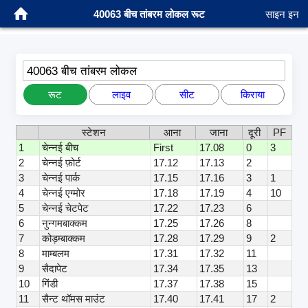
40063 बीच तांबरम लोकल रूट
साइन इन
40063 बीच तांबरम लोकल
रूट
लाइव
सीट
किराया
स्टेशन
आना
जाना
दूरी
PF
1
चेन्नई बीच
First
17.08
0
3
2
चेन्नई फ़ोर्ट
17.12
17.13
2
3
चेन्नई पार्क
17.15
17.16
3
1
4
चेन्नई एग्मोर
17.18
17.19
4
10
5
चेन्नई चेटपेट
17.22
17.23
6
6
नुन्गमबाक्कम
17.25
17.26
8
7
कोड़म्बाक्कम
17.28
17.29
9
2
8
माम्बलम
17.31
17.32
11
9
सैदापेट
17.34
17.35
13
10
गिंडी
17.37
17.38
15
11
सैन्ट थॉमस माउंट
17.40
17.41
17
2