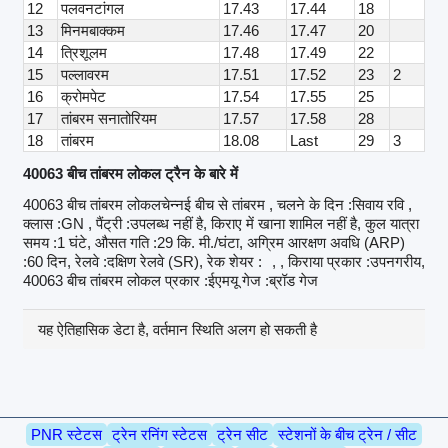
12
पलवनटांगल
17.43
17.44
18
13
मिनमबाक्कम
17.46
17.47
20
14
त्रिशूलम
17.48
17.49
22
15
पल्लावरम
17.51
17.52
23
2
16
क्रोमपेट
17.54
17.55
25
17
तांबरम सनातोरियम
17.57
17.58
28
18
तांबरम
18.08
Last
29
3
40063 बीच तांबरम लोकल ट्रैन के बारे में
40063 बीच तांबरम लोकलचेन्नई बीच से तांबरम , चलने के दिन :सिवाय रवि ,
क्लास :GN , पैंट्री :उपलब्ध नहीं है, किराए में खाना शामिल नहीं है, कुल यात्रा
समय :1 घंटे, औसत गति :29 कि. मी./घंटा, अग्रिम आरक्षण अवधि (ARP)
:60 दिन, रेलवे :दक्षिण रेलवे (SR), रेक शेयर :
, , किराया प्रकार :उपनगरीय,
40063 बीच तांबरम लोकल प्रकार :ईएमयू गेज :ब्रॉड गेज
यह ऐतिहासिक डेटा है, वर्तमान स्थिति अलग हो सकती है
PNR स्टेटस
ट्रेन रनिंग स्टेटस
ट्रेन सीट
स्टेशनों के बीच ट्रेन / सीट