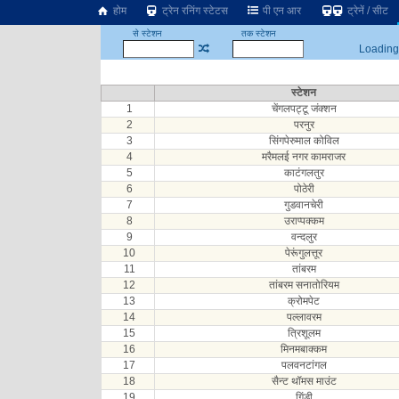
होम
ट्रेन रनिंग स्टेटस
पी एन आर
ट्रेनें / सीट
से स्टेशन
तक स्टेशन
Loading.
स्टेशन
1
चेंगलपट्टू जंक्शन
2
परनुर
3
सिंगपेरुमाल कोविल
4
मरैमलई नगर कामराजर
5
काटंगलतुर
6
पोठेरी
7
गुडवानचेरी
8
उराप्पक्कम
9
वन्दलुर
10
पेरूंगुलत्तूर
11
तांबरम
12
तांबरम सनातोरियम
13
क्रोमपेट
14
पल्लावरम
15
त्रिशूलम
16
मिनमबाक्कम
17
पलवनटांगल
18
सैन्ट थॉमस माउंट
19
गिंडी