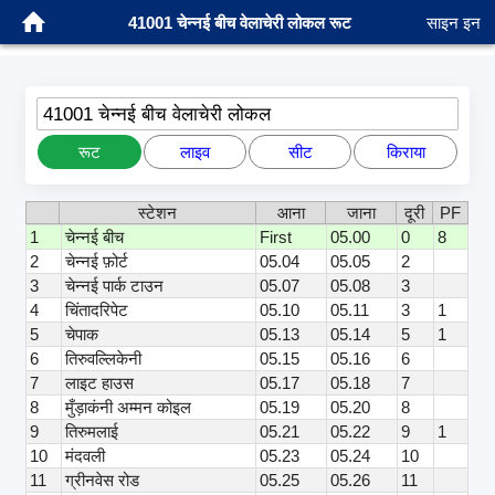
41001 चेन्नई बीच वेलाचेरी लोकल रूट
साइन इन
41001 चेन्नई बीच वेलाचेरी लोकल
रूट
लाइव
सीट
किराया
स्टेशन
आना
जाना
दूरी
PF
1
चेन्नई बीच
First
05.00
0
8
2
चेन्नई फ़ोर्ट
05.04
05.05
2
3
चेन्नई पार्क टाउन
05.07
05.08
3
4
चिंतादरिपेट
05.10
05.11
3
1
5
चेपाक
05.13
05.14
5
1
6
तिरुवल्लिकेनी
05.15
05.16
6
7
लाइट हाउस
05.17
05.18
7
8
मुँड़ाकंनी अम्मन कोइल
05.19
05.20
8
9
तिरुमलाई
05.21
05.22
9
1
10
मंदवली
05.23
05.24
10
11
ग्रीनवेस रोड
05.25
05.26
11