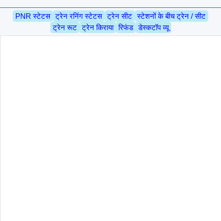
PNR स्टेटस
ट्रेन रनिंग स्टेटस
ट्रेन सीट
स्टेशनों के बीच ट्रेन / सीट
ट्रेन रूट
ट्रेन किराया
रिफंड
डेस्कटॉप व्यू