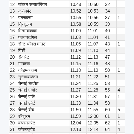
12
तांबरम सनातोरियम
10.49
10.50
32
13
क्रोमपेट
10.52
10.53
34
14
पल्लावरम
10.55
10.56
37
1
15
त्रिशूलम
10.58
10.59
39
16
मिनमबाक्कम
11.00
11.01
40
17
पलवनटांगल
11.03
11.04
41
18
सैन्ट थॉमस माउंट
11.06
11.07
43
1
19
गिंडी
11.09
11.10
44
20
सैदापेट
11.12
11.13
47
21
माम्बलम
11.15
11.16
48
22
कोड़म्बाक्कम
11.18
11.19
50
1
23
नुन्गमबाक्कम
11.21
11.22
51
24
चेन्नई चेटपेट
11.24
11.25
53
25
चेन्नई एग्मोर
11.27
11.28
55
4
26
चेन्नई पार्क
11.30
11.31
57
1
27
चेन्नई फ़ोर्ट
11.33
11.34
58
28
चेन्नई बीच
11.50
11.55
60
5
29
रॉयपुरम
11.59
12.00
61
1
30
वाषरमनपेट
12.04
12.05
62
1
31
कोरुक्कुपेट
12.13
12.14
64
4