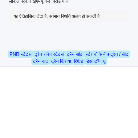
लोकल प्रकार :ईएमयू गेज :ब्रॉड गेज
यह ऐतिहासिक डेटा है, वर्तमान स्थिति अलग हो सकती है
PNR स्टेटस
ट्रेन रनिंग स्टेटस
ट्रेन सीट
स्टेशनों के बीच ट्रेन / सीट
ट्रेन रूट
ट्रेन किराया
रिफंड
डेस्कटॉप व्यू