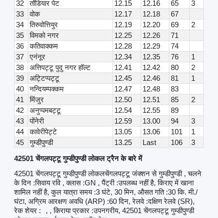
32
तोंडियार पेट
12.15
12.16
65
3
33
वोक
12.17
12.18
67
34
तिरुवोत्तियुर
12.19
12.20
69
2
35
विमको नगर
12.25
12.26
71
36
कतिवाक्कम
12.28
12.29
74
37
एनंनूर
12.34
12.35
76
1
38
अत्तिपट्टू पुदु नगर हॉल्ट
12.41
12.42
80
2
39
अट्टिप्पट्टू
12.45
12.46
81
1
40
नन्दियम्पक्कम
12.47
12.48
83
41
मिंजुर
12.50
12.51
85
2
42
अनुप्पमबट्टू
12.54
12.55
89
43
पोंनेरी
12.59
13.00
94
3
44
कावेरीपेट्टे
13.05
13.06
101
1
45
गुम्डीपुण्डी
13.25
Last
106
3
42501 चेंगलपट्टू गुम्डीपुण्डी लोकल ट्रैन के बारे में
42501 चेंगलपट्टू गुम्डीपुण्डी लोकलचेंगलपट्टू जंक्शन से गुम्डीपुण्डी , चलने
के दिन :सिवाय रवि , क्लास :GN , पैंट्री :उपलब्ध नहीं है, किराए में खाना
शामिल नहीं है, कुल यात्रा समय :3 घंटे, 30 मिन, औसत गति :30 कि. मी./
घंटा, अग्रिम आरक्षण अवधि (ARP) :60 दिन, रेलवे :दक्षिण रेलवे (SR),
रेक शेयर :
, , किराया प्रकार :उपनगरीय, 42501 चेंगलपट्टू गुम्डीपुण्डी