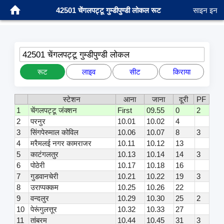
42501 चेंगलपट्टू गुम्डीपुण्डी लोकल रूट
साइन इन
42501 चेंगलपट्टू गुम्डीपुण्डी लोकल
रूट
लाइव
सीट
किराया
स्टेशन
आना
जाना
दूरी
PF
1
चेंगलपट्टू जंक्शन
First
09.55
0
2
2
परनुर
10.01
10.02
4
3
सिंगपेरुमाल कोविल
10.06
10.07
8
3
4
मरैमलई नगर कामराजर
10.11
10.12
13
5
काटंगलतुर
10.13
10.14
14
3
6
पोठेरी
10.17
10.18
16
7
गुडवानचेरी
10.21
10.22
19
3
8
उराप्पक्कम
10.25
10.26
22
9
वन्दलुर
10.29
10.30
25
2
10
पेरूंगुलत्तूर
10.32
10.33
27
11
तांबरम
10.44
10.45
31
3