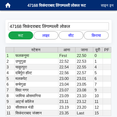
47168 सिकंदराबाद लिंगाम्पल्ली लोकल रूट
साइन इन
47168 सिकंदराबाद लिंगाम्पल्ली लोकल
रूट
लाइव
सीट
किराया
स्टेशन
आना
जाना
दूरी
PF
1
फलकनुमा
First
22.50
0
2
उप्पुगुडा
22.52
22.53
1
3
याकुत्पुरा
22.54
22.55
4
4
दबिर्पुरा हॉल्ट
22.56
22.57
5
5
मलकपेट
23.00
23.01
6
6
कचेगुडा
23.04
23.05
7
7
विद्या नगर
23.07
23.08
9
8
जामिया ओसमानिया
23.09
23.10
10
9
आर्ट्स कॉलेज
23.11
23.12
11
10
सीताफल मंडी
23.19
23.20
12
11
सिकंदराबाद जंक्शन
23.35
Last
15