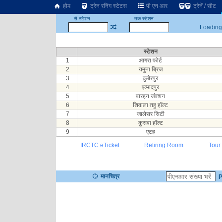
होम
ट्रेन रनिंग स्टेटस
पी एन आर
ट्रेनें / सीट
से स्टेशन
तक स्टेशन
Loading.
स्टेशन
1
आगरा फोर्ट
2
यमुना ब्रिज
3
कुबेरपुर
4
एत्मादपुर
5
बारहन जंक्शन
6
शिवाला तहु हॉल्ट
7
जालेसर सिटी
8
कुसवा हॉल्ट
9
एटह
IRCTC eTicket
Retiring Room
Tour
मानचित्र
P