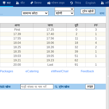
रूट
सीट
किराया
स्टेशन लाइव
रिफंड
English
लॉग
वाया
...
आना
जाना
दूरी
PF
First
17.25
0
3
17.39
17.40
2
1
17.55
17.56
11
1
18.04
18.06
18
4
18.25
18.26
32
2
18.35
18.36
39
1
19.03
19.05
51
1
19.21
19.23
62
20.00
Last
91
1
 Packages
eCatering
eWheelChair
Feedback
NR खोज
ट्रेन खोज