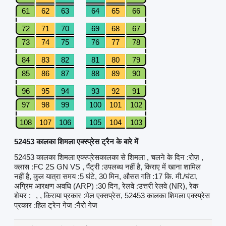
61
62
63
64
65
66
72
71
70
69
68
67
73
74
75
76
77
78
84
83
82
81
80
79
85
86
87
88
89
90
96
95
94
93
92
91
97
98
99
100
101
102
108
107
106
105
104
103
52453 कालका शिमला एक्स्प्रेस ट्रैन के बारे में
52453 कालका शिमला एक्स्प्रेसकालका से शिमला , चलने के दिन :रोज़ ,
क्लास :FC 2S GN VS , पैंट्री :उपलब्ध नहीं है, किराए में खाना शामिल
नहीं है, कुल यात्रा समय :5 घंटे, 30 मिन, औसत गति :17 कि. मी./घंटा,
अग्रिम आरक्षण अवधि (ARP) :30 दिन, रेलवे :उत्तरी रेलवे (NR), रेक
शेयर :
, , किराया प्रकार :मेल एक्सप्रेस, 52453 कालका शिमला एक्स्प्रेस
प्रकार :हिल ट्रेन गेज :नैरो गेज