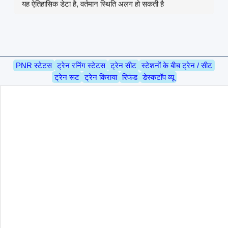
यह ऐतिहासिक डेटा है, वर्तमान स्थिति अलग हो सकती है
PNR स्टेटस
ट्रेन रनिंग स्टेटस
ट्रेन सीट
स्टेशनों के बीच ट्रेन / सीट
ट्रेन रूट
ट्रेन किराया
रिफंड
डेस्कटॉप व्यू