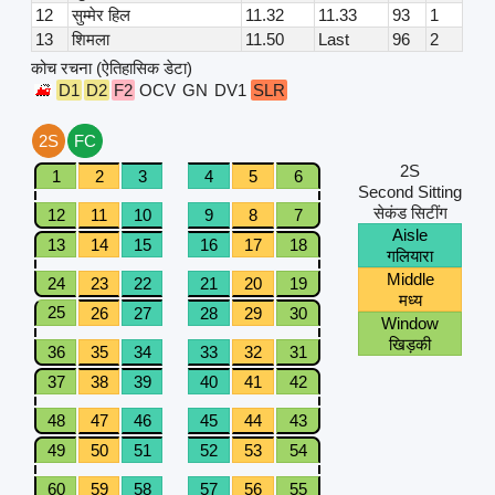
12
सुम्मेर हिल
11.32
11.33
93
1
13
शिमला
11.50
Last
96
2
कोच रचना (ऐतिहासिक डेटा)
D1
D2
F2
OCV
GN
DV1
SLR
2S
FC
2S
1
2
3
4
5
6
Second Sitting
सेकंड सिटींग
12
11
10
9
8
7
Aisle
13
14
15
16
17
18
गलियारा
Middle
24
23
22
21
20
19
मध्य
25
26
27
28
29
30
Window
खिड़की
36
35
34
33
32
31
37
38
39
40
41
42
48
47
46
45
44
43
49
50
51
52
53
54
60
59
58
57
56
55