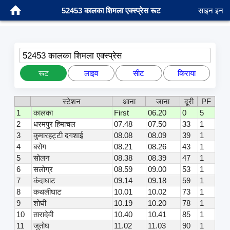
52453 कालका शिमला एक्स्प्रेस रूट
साइन इन
52453 कालका शिमला एक्स्प्रेस
रूट
लाइव
सीट
किराया
स्टेशन
आना
जाना
दूरी
PF
1
कालका
First
06.20
0
5
2
धरमपुर हिमाचल
07.48
07.50
33
1
3
कुमारहट्टी दगशाई
08.08
08.09
39
1
4
बरोग
08.21
08.26
43
1
5
सोलन
08.38
08.39
47
1
6
सलोग्र
08.59
09.00
53
1
7
कंदाघाट
09.14
09.18
59
1
8
कथलीघाट
10.01
10.02
73
1
9
शोघी
10.19
10.20
78
1
10
तारादेवी
10.40
10.41
85
1
11
जुतोघ
11.02
11.03
90
1