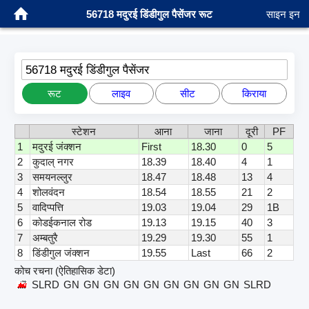
56718 मदुरई डिंडीगुल पैसेंजर रूट
साइन इन
56718 मदुरई डिंडीगुल पैसेंजर
रूट
लाइव
सीट
किराया
स्टेशन
आना
जाना
दूरी
PF
1
मदुरई जंक्शन
First
18.30
0
5
2
कुदाल् नगर
18.39
18.40
4
1
3
समयनल्लुर
18.47
18.48
13
4
4
शोलवंदन
18.54
18.55
21
2
5
वादिप्पत्ति
19.03
19.04
29
1B
6
कोडईकनाल रोड
19.13
19.15
40
3
7
अम्बतुरै
19.29
19.30
55
1
8
डिंडीगुल जंक्शन
19.55
Last
66
2
कोच रचना (ऐतिहासिक डेटा)
SLRD
GN
GN
GN
GN
GN
GN
GN
GN
GN
SLRD