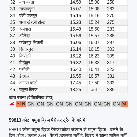
32
बांध बरता
14.59
15.00
258
33
नाग्लातुला
15.07
15.08
263
34
बंसी पहरपुर
15.15
15.16
270
35
धना खेरली हॉल्ट
15.23
15.24
275
36
रूपबास
15.49
15.50
283
37
औलेंदा
15.56
15.57
288
38
फतेहपुर सिकरी
16.06
16.07
297
39
सिंगारपुर
16.14
16.15
303
40
किरोली
16.22
16.23
309
41
मिर्हकुर
16.32
16.33
317
42
पथौली
16.40
16.41
323
43
ईदगाह
16.55
16.57
331
44
आगरा फोर्ट
17.45
17.50
333
45
यमुना ब्रिज
18.25
Last
335
कोच रचना (ऐतिहासिक डेटा)
SLR
SLR
GN
GN
GN
GN
GN
GN
GN
GN
GN
GN
59813 कोटा यमुना ब्रिज पैसेंजर ट्रैन के बारे में
59813 कोटा यमुना ब्रिज पैसेंजरकोटा जंक्शन से यमुना ब्रिज , चलने के
दिन :रोज़ , क्लास :GN , पैंट्री :उपलब्ध नहीं है, किराए में खाना शामिल नहीं