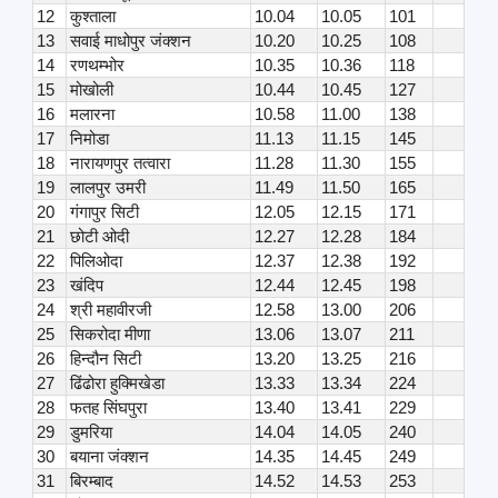
12
कुश्ताला
10.04
10.05
101
13
सवाई माधोपुर जंक्शन
10.20
10.25
108
14
रणथम्भोर
10.35
10.36
118
15
मोखोली
10.44
10.45
127
16
मलारना
10.58
11.00
138
17
निमोडा
11.13
11.15
145
18
नारायणपुर तत्वारा
11.28
11.30
155
19
लालपुर उमरी
11.49
11.50
165
20
गंगापुर सिटी
12.05
12.15
171
21
छोटी ओदी
12.27
12.28
184
22
पिलिओदा
12.37
12.38
192
23
खंदिप
12.44
12.45
198
24
श्री महावीरजी
12.58
13.00
206
25
सिकरोदा मीणा
13.06
13.07
211
26
हिन्दौन सिटी
13.20
13.25
216
27
ढिंढोरा हुक्मिखेडा
13.33
13.34
224
28
फतह सिंघपुरा
13.40
13.41
229
29
डुमरिया
14.04
14.05
240
30
बयाना जंक्शन
14.35
14.45
249
31
बिरम्बाद
14.52
14.53
253