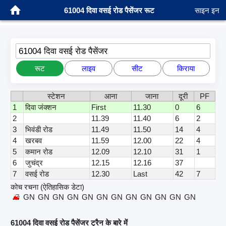
61004 दिवा वसई रोड पैसेंजर रूट
साइन इन
61004 दिवा वसई रोड पैसेंजर
रूट
लाइव
सीट
किराया
स्टेशन
आना
जाना
दूरी
PF
1
दिवा जंक्शन
First
11.30
0
6
2
11.39
11.40
6
2
3
भिवंडी रोड
11.49
11.50
14
4
4
खरबव
11.59
12.00
22
4
5
कमान रोड
12.09
12.10
31
1
6
जुचंद्र
12.15
12.16
37
7
वसई रोड
12.30
Last
42
7
कोच रचना (ऐतिहासिक डेटा)
GN
GN
GN
GN
GN
GN
GN
GN
GN
GN
GN
GN
61004 दिवा वसई रोड पैसेंजर ट्रैन के बारे में