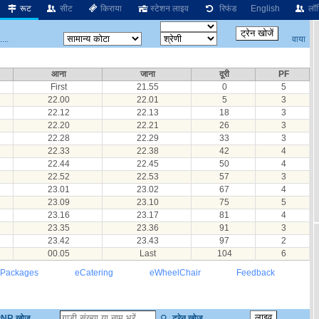
रूट
सीट
किराया
स्टेशन लाइव
रिफंड
English
लॉग
वाया
...
आना
जाना
दूरी
PF
First
21.55
0
5
22.00
22.01
5
3
22.12
22.13
18
3
22.20
22.21
26
3
22.28
22.29
33
3
22.33
22.38
42
4
22.44
22.45
50
4
22.52
22.53
57
3
23.01
23.02
67
4
23.09
23.10
75
5
23.16
23.17
81
4
23.35
23.36
91
3
23.42
23.43
97
2
00.05
Last
104
6
 Packages
eCatering
eWheelChair
Feedback
NR खोज
ट्रेन खोज