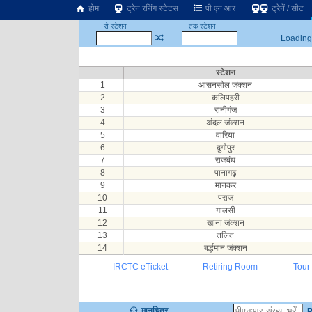
होम
ट्रेन रनिंग स्टेटस
पी एन आर
ट्रेनें / सीट
से स्टेशन
तक स्टेशन
Loading.
स्टेशन
1
आसनसोल जंक्शन
2
कलिपहरी
3
रानीगंज
4
अंदल जंक्शन
5
वारिया
6
दुर्गापुर
7
राजबंध
8
पानागढ़
9
मानकर
10
पराज
11
गालसी
12
खाना जंक्शन
13
तलित
14
बर्द्धमान जंक्शन
IRCTC eTicket
Retiring Room
Tour
मानचित्र
P