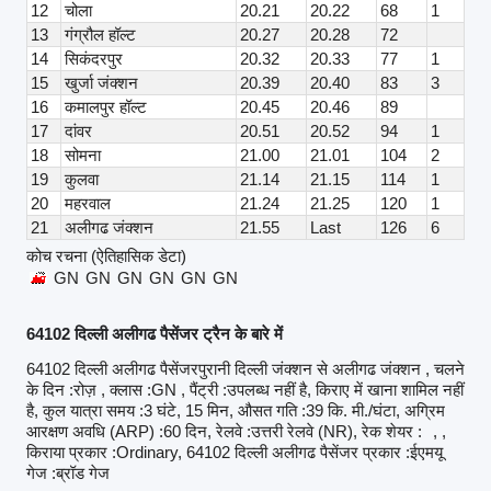
12
चोला
20.21
20.22
68
1
13
गंग्रौल हॉल्ट
20.27
20.28
72
14
सिकंदरपुर
20.32
20.33
77
1
15
खुर्जा जंक्शन
20.39
20.40
83
3
16
कमालपुर हॉल्ट
20.45
20.46
89
17
दांवर
20.51
20.52
94
1
18
सोमना
21.00
21.01
104
2
19
कुलवा
21.14
21.15
114
1
20
महरवाल
21.24
21.25
120
1
21
अलीगढ जंक्शन
21.55
Last
126
6
कोच रचना (ऐतिहासिक डेटा)
GN
GN
GN
GN
GN
GN
64102 दिल्ली अलीगढ पैसेंजर ट्रैन के बारे में
64102 दिल्ली अलीगढ पैसेंजरपुरानी दिल्ली जंक्शन से अलीगढ जंक्शन , चलने
के दिन :रोज़ , क्लास :GN , पैंट्री :उपलब्ध नहीं है, किराए में खाना शामिल नहीं
है, कुल यात्रा समय :3 घंटे, 15 मिन, औसत गति :39 कि. मी./घंटा, अग्रिम
आरक्षण अवधि (ARP) :60 दिन, रेलवे :उत्तरी रेलवे (NR), रेक शेयर :
, ,
किराया प्रकार :Ordinary, 64102 दिल्ली अलीगढ पैसेंजर प्रकार :ईएमयू
गेज :ब्रॉड गेज