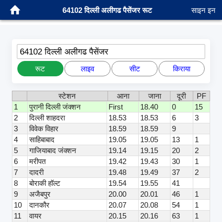
64102 दिल्ली अलीगढ पैसेंजर रूट
साइन इन
64102 दिल्ली अलीगढ पैसेंजर
रूट
लाइव
सीट
किराया
स्टेशन
आना
जाना
दूरी
PF
1
पुरानी दिल्ली जंक्शन
First
18.40
0
15
2
दिल्ली शाहदरा
18.53
18.53
6
3
3
विवेक विहार
18.59
18.59
9
4
साहिबाबाद
19.05
19.05
13
1
5
गाजियाबाद जंक्शन
19.14
19.15
20
2
6
मरीपत
19.42
19.43
30
1
7
दादरी
19.48
19.49
37
2
8
बोराकी हॉल्ट
19.54
19.55
41
9
अजैबपुर
20.00
20.01
46
1
10
दानकौर
20.07
20.08
54
1
11
वायर
20.15
20.16
63
1