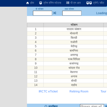
होम
ट्रेन रनिंग स्टेटस
पी एन आर
ट्रेनें / सीट
से स्टेशन
तक स्टेशन
Loading.
स्टेशन
1
रतलाम जंक्शन
2
मोरवानी
3
बिलडी
4
राओती
5
भैरोंगढ़
6
बामनिया
7
अमरगढ़
8
पञ्च पिपिला
9
बजरंगगढ़
10
थांदला रोड
11
मेघनगर
12
अनास
13
बोरदी
14
दाहोद
IRCTC eTicket
Retiring Room
Tour
मानचित्र
P