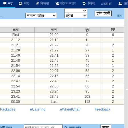
रूट
सीट
किराया
स्टेशन लाइव
रिफंड
English
लॉग
वाया
...
आना
जाना
दूरी
PF
First
21.00
0
6
21.12
21.13
11
1
21.21
21.22
20
2
21.28
21.29
27
1
21.40
21.41
39
2
21.48
21.49
45
1
21.54
21.55
49
1
22.06
22.07
58
2
22.14
22.15
65
2
22.47
22.48
72
2
22.54
22.56
80
2
23.23
23.24
95
2
23.41
23.42
103
2
00.30
Last
113
2
 Packages
eCatering
eWheelChair
Feedback
NR खोज
ट्रेन खोज