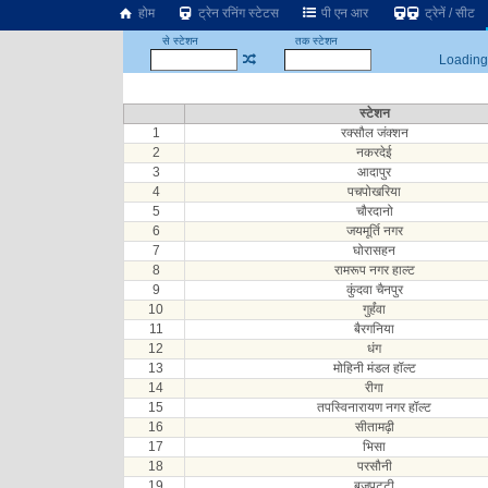
होम
ट्रेन रनिंग स्टेटस
पी एन आर
ट्रेनें / सीट
से स्टेशन
तक स्टेशन
Loading.
स्टेशन
1
रक्सौल जंक्शन
2
नकरदेई
3
आदापुर
4
पचपोखरिया
5
चौरदानो
6
जयमूर्ति नगर
7
घोरासहन
8
रामरूप नगर हाल्ट
9
कुंदवा चैनपुर
10
गुर्हंवा
11
बैरगनिया
12
धंग
13
मोहिनी मंडल हॉल्ट
14
रीगा
15
तपस्विनारायण नगर हॉल्ट
16
सीतामढ़ी
17
भिसा
18
परसौनी
19
बजपट्टी