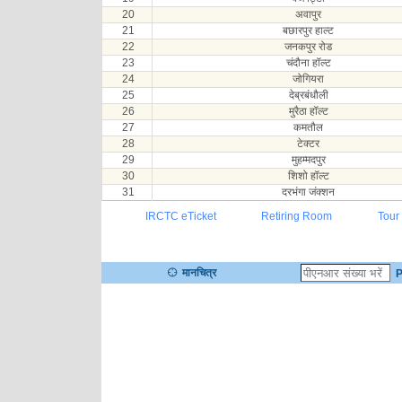
20
अवापुर
21
बछारपुर हाल्ट
22
जनकपुर रोड
23
चंदौना हॉल्ट
24
जोगियरा
25
देब्रबंधौली
26
मुरैठा हॉल्ट
27
कमतौल
28
टेक्टर
29
मुहम्मदपुर
30
शिशो हॉल्ट
31
दरभंगा जंक्शन
IRCTC eTicket
Retiring Room
Tour
मानचित्र
P