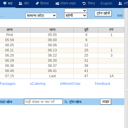
रूट
सीट
किराया
स्टेशन लाइव
रिफंड
English
लॉग
वाया
...
आना
जाना
दूरी
PF
First
05.55
0
1
05.59
06.00
6
06.05
06.06
12
06.11
06.13
20
1
06.20
06.22
25
3
06.29
06.30
31
06.36
06.37
38
06.40
06.41
41
07.15
Last
47
1A
 Packages
eCatering
eWheelChair
Feedback
NR खोज
ट्रेन खोज