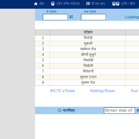
होम
ट्रेन रनिंग स्टेटस
पी एन आर
ट्रेनें / सीट
से स्टेशन
तक स्टेशन
Loading.
स्टेशन
1
तिरोडी
2
सुकली
3
मह्केपर रोड
4
डोंगरी बुज़ुर्ग
5
गोबर्वाही
6
चिचोली
7
मितेवानी
8
तुमसर टाउन
9
तुमसर रोड
IRCTC eTicket
Retiring Room
Tour
मानचित्र
P