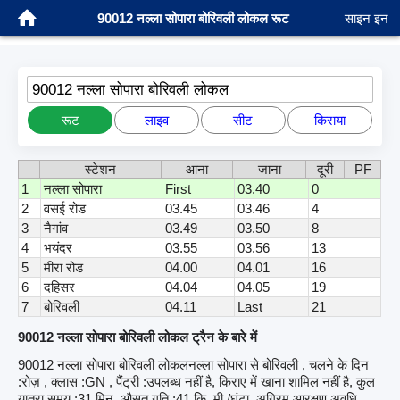
90012 नल्ला सोपारा बोरिवली लोकल रूट
साइन इन
90012 नल्ला सोपारा बोरिवली लोकल
रूट
लाइव
सीट
किराया
स्टेशन
आना
जाना
दूरी
PF
1
नल्ला सोपारा
First
03.40
0
2
वसई रोड
03.45
03.46
4
3
नैगांव
03.49
03.50
8
4
भयंदर
03.55
03.56
13
5
मीरा रोड
04.00
04.01
16
6
दहिसर
04.04
04.05
19
7
बोरिवली
04.11
Last
21
90012 नल्ला सोपारा बोरिवली लोकल ट्रैन के बारे में
90012 नल्ला सोपारा बोरिवली लोकलनल्ला सोपारा से बोरिवली , चलने के दिन
:रोज़ , क्लास :GN , पैंट्री :उपलब्ध नहीं है, किराए में खाना शामिल नहीं है, कुल
यात्रा समय :31 मिन, औसत गति :41 कि. मी./घंटा, अग्रिम आरक्षण अवधि