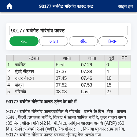
90177 चर्चगेट गोरेगांव फास्ट रूट
साइन इन
90177 चर्चगेट गोरेगांव फास्ट
रूट
लाइव
सीट
किराया
स्टेशन
आना
जाना
दूरी
PF
1
चर्चगेट
First
07.29
0
2
मुंबई सेंट्रल
07.37
07.38
4
3
दादर वेस्टर्न
07.45
07.46
10
4
बांद्रा
07.52
07.53
15
5
गोरेगांव
08.08
Last
27
90177 चर्चगेट गोरेगांव फास्ट ट्रैन के बारे में
90177 चर्चगेट गोरेगांव फास्टचर्चगेट से गोरेगांव , चलने के दिन :रोज़ , क्लास
:GN , पैंट्री :उपलब्ध नहीं है, किराए में खाना शामिल नहीं है, कुल यात्रा समय
:39 मिन, औसत गति :42 कि. मी./घंटा, अग्रिम आरक्षण अवधि (ARP) :60
दिन, रेलवे :पश्चिमी रेलवे (WR), रेक शेयर :
, , किराया प्रकार :उपनगरीय,
90177 चर्चगेट गोरेगांव फास्ट प्रकार :ईएमयू गेज :ब्रॉड गेज