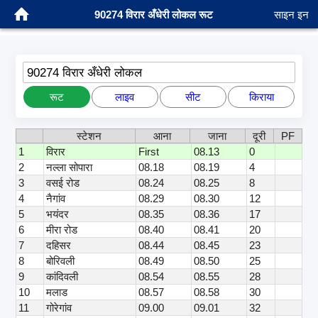
90274 विरार अँधेरी लोकल रूट
साइन इन
90274 विरार अँधेरी लोकल
रूट
लाइव
सीट
किराया
स्टेशन
आना
जाना
दूरी
PF
1
विरार
First
08.13
0
2
नल्ला सोपारा
08.18
08.19
4
3
वसई रोड
08.24
08.25
8
4
नैगांव
08.29
08.30
12
5
भयंदर
08.35
08.36
17
6
मीरा रोड
08.40
08.41
20
7
दहिसर
08.44
08.45
23
8
बोरिवली
08.49
08.50
25
9
कांदिवली
08.54
08.55
28
10
मलाड
08.57
08.58
30
11
गोरेगांव
09.00
09.01
32