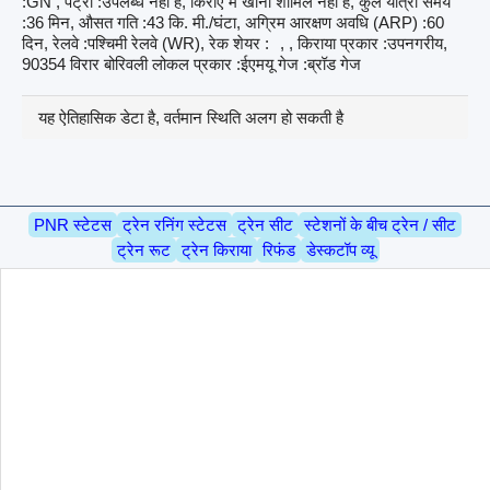
:GN , पैंट्री :उपलब्ध नहीं है, किराए में खाना शामिल नहीं है, कुल यात्रा समय
:36 मिन, औसत गति :43 कि. मी./घंटा, अग्रिम आरक्षण अवधि (ARP) :60
दिन, रेलवे :पश्चिमी रेलवे (WR), रेक शेयर :
, , किराया प्रकार :उपनगरीय,
90354 विरार बोरिवली लोकल प्रकार :ईएमयू गेज :ब्रॉड गेज
यह ऐतिहासिक डेटा है, वर्तमान स्थिति अलग हो सकती है
PNR स्टेटस
ट्रेन रनिंग स्टेटस
ट्रेन सीट
स्टेशनों के बीच ट्रेन / सीट
ट्रेन रूट
ट्रेन किराया
रिफंड
डेस्कटॉप व्यू