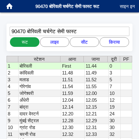
90470 बोरिवली चर्चगेट सेमी फास्ट रूट
साइन इन
90470 बोरिवली चर्चगेट सेमी फास्ट
रूट
लाइव
सीट
किराया
स्टेशन
आना
जाना
दूरी
PF
1
बोरिवली
First
11.44
0
2
कांदिवली
11.48
11.49
3
3
मलाड
11.51
11.52
5
4
गोरेगांव
11.54
11.55
7
5
जोगेश्वरी
11.59
12.00
10
6
अँधेरी
12.04
12.05
12
7
बांद्रा
12.14
12.15
19
8
दादर वेस्टर्न
12.20
12.21
24
9
मुंबई सेंट्रल
12.28
12.29
30
10
ग्रांट रोड
12.30
12.31
30
11
चरनी रोड
12.32
12.33
32