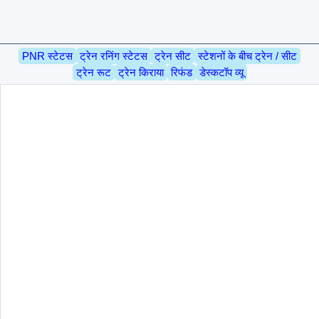
PNR स्टेटस
ट्रेन रनिंग स्टेटस
ट्रेन सीट
स्टेशनों के बीच ट्रेन / सीट
ट्रेन रूट
ट्रेन किराया
रिफंड
डेस्कटॉप व्यू