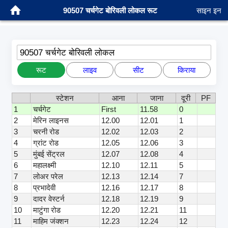
90507 चर्चगेट बोरिवली लोकल रूट
साइन इन
90507 चर्चगेट बोरिवली लोकल
रूट
लाइव
सीट
किराया
स्टेशन
आना
जाना
दूरी
PF
1
चर्चगेट
First
11.58
0
2
मेरिन लाइनस
12.00
12.01
1
3
चरनी रोड
12.02
12.03
2
4
ग्रांट रोड
12.05
12.06
3
5
मुंबई सेंट्रल
12.07
12.08
4
6
महालक्ष्मी
12.10
12.11
5
7
लोअर परेल
12.13
12.14
7
8
प्रभादेवी
12.16
12.17
8
9
दादर वेस्टर्न
12.18
12.19
9
10
माटुंगा रोड
12.20
12.21
11
11
माहिम जंक्शन
12.23
12.24
12