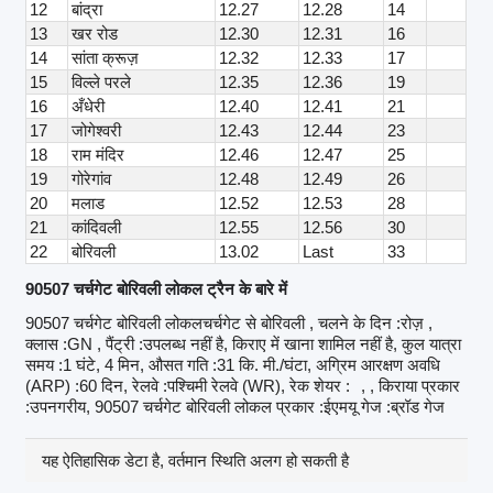
12
बांद्रा
12.27
12.28
14
13
खर रोड
12.30
12.31
16
14
सांता क्रूज़
12.32
12.33
17
15
विल्ले परले
12.35
12.36
19
16
अँधेरी
12.40
12.41
21
17
जोगेश्वरी
12.43
12.44
23
18
राम मंदिर
12.46
12.47
25
19
गोरेगांव
12.48
12.49
26
20
मलाड
12.52
12.53
28
21
कांदिवली
12.55
12.56
30
22
बोरिवली
13.02
Last
33
90507 चर्चगेट बोरिवली लोकल ट्रैन के बारे में
90507 चर्चगेट बोरिवली लोकलचर्चगेट से बोरिवली , चलने के दिन :रोज़ ,
क्लास :GN , पैंट्री :उपलब्ध नहीं है, किराए में खाना शामिल नहीं है, कुल यात्रा
समय :1 घंटे, 4 मिन, औसत गति :31 कि. मी./घंटा, अग्रिम आरक्षण अवधि
(ARP) :60 दिन, रेलवे :पश्चिमी रेलवे (WR), रेक शेयर :
, , किराया प्रकार
:उपनगरीय, 90507 चर्चगेट बोरिवली लोकल प्रकार :ईएमयू गेज :ब्रॉड गेज
यह ऐतिहासिक डेटा है, वर्तमान स्थिति अलग हो सकती है