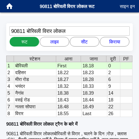
90811 बोरिवली विरार लोकल रूट
साइन इन
90811 बोरिवली विरार लोकल
रूट
लाइव
सीट
किराया
स्टेशन
आना
जाना
दूरी
PF
1
बोरिवली
First
18.18
0
2
दहिसर
18.22
18.23
2
3
मीरा रोड
18.27
18.28
6
4
भयंदर
18.32
18.33
9
5
नैगांव
18.38
18.39
14
6
वसई रोड
18.43
18.44
18
7
नल्ला सोपारा
18.48
18.49
22
8
विरार
18.55
Last
26
90811 बोरिवली विरार लोकल ट्रैन के बारे में
90811 बोरिवली विरार लोकलबोरिवली से विरार , चलने के दिन :रोज़ , क्लास