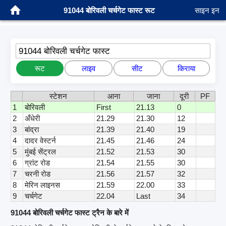
91044 बोरिवली चर्चगेट फास्ट रूट
साइन इन
91044 बोरिवली चर्चगेट फास्ट
रूट
लाइव
सीट
किराया
स्टेशन
आना
जाना
दूरी
PF
1
बोरिवली
First
21.13
0
2
अँधेरी
21.29
21.30
12
3
बांद्रा
21.39
21.40
19
4
दादर वेस्टर्न
21.45
21.46
24
5
मुंबई सेंट्रल
21.52
21.53
30
6
ग्रांट रोड
21.54
21.55
30
7
चरनी रोड
21.56
21.57
32
8
मेरिन लाइनस
21.59
22.00
33
9
चर्चगेट
22.04
Last
34
91044 बोरिवली चर्चगेट फास्ट ट्रैन के बारे में