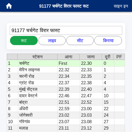
91177 चर्चगेट विरार फास्ट रूट
साइन इन
91177 चर्चगेट विरार फास्ट
रूट
लाइव
सीट
किराया
स्टेशन
आना
जाना
दूरी
PF
1
चर्चगेट
First
22.30
0
2
मेरिन लाइनस
22.32
22.33
1
3
चरनी रोड
22.34
22.35
2
4
ग्रांट रोड
22.37
22.38
4
5
मुंबई सेंट्रल
22.39
22.40
4
6
दादर वेस्टर्न
22.46
22.47
10
7
बांद्रा
22.51
22.52
15
8
अँधेरी
22.59
23.00
22
9
जोगेश्वरी
23.02
23.03
24
10
गोरेगांव
23.07
23.08
27
11
मलाड
23.11
23.12
29