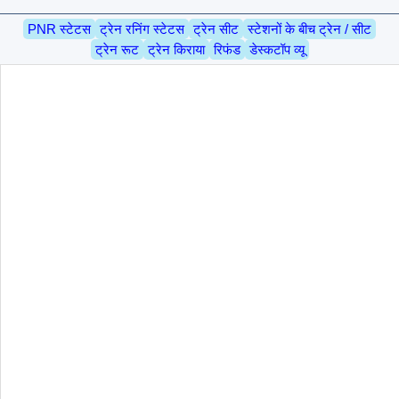
PNR स्टेटस
ट्रेन रनिंग स्टेटस
ट्रेन सीट
स्टेशनों के बीच ट्रेन / सीट
ट्रेन रूट
ट्रेन किराया
रिफंड
डेस्कटॉप व्यू