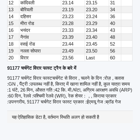
12
कांदिवली
23.14
23.15
31
13
बोरिवली
23.19
23.20
34
14
दहिसर
23.23
23.24
36
15
मीरा रोड
23.28
23.29
40
16
भयंदर
23.33
23.34
43
17
नैगांव
23.39
23.40
48
18
वसई रोड
23.44
23.45
52
19
नल्ला सोपारा
23.49
23.50
56
20
विरार
23.56
Last
60
91177 चर्चगेट विरार फास्ट ट्रैन के बारे में
91177 चर्चगेट विरार फास्टचर्चगेट से विरार , चलने के दिन :रोज़ , क्लास
:GN , पैंट्री :उपलब्ध नहीं है, किराए में खाना शामिल नहीं है, कुल यात्रा समय
:1 घंटे, 26 मिन, औसत गति :42 कि. मी./घंटा, अग्रिम आरक्षण अवधि (ARP)
:60 दिन, रेलवे :पश्चिमी रेलवे (WR), रेक शेयर :
, , किराया प्रकार
:उपनगरीय, 91177 चर्चगेट विरार फास्ट प्रकार :ईएमयू गेज :ब्रॉड गेज
यह ऐतिहासिक डेटा है, वर्तमान स्थिति अलग हो सकती है