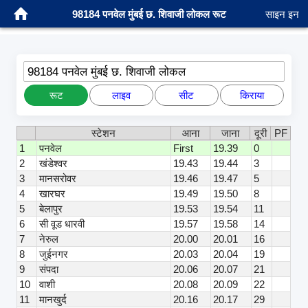
98184 पनवेल मुंबई छ. शिवाजी लोकल रूट
साइन इन
98184 पनवेल मुंबई छ. शिवाजी लोकल
रूट
लाइव
सीट
किराया
स्टेशन
आना
जाना
दूरी
PF
1
पनवेल
First
19.39
0
2
खंडेश्वर
19.43
19.44
3
3
मानसरोवर
19.46
19.47
5
4
खारघर
19.49
19.50
8
5
बेलापुर
19.53
19.54
11
6
सी वूड धारवी
19.57
19.58
14
7
नेरुल
20.00
20.01
16
8
जुईनगर
20.03
20.04
19
9
संपदा
20.06
20.07
21
10
वाशी
20.08
20.09
22
11
मानखुर्द
20.16
20.17
29