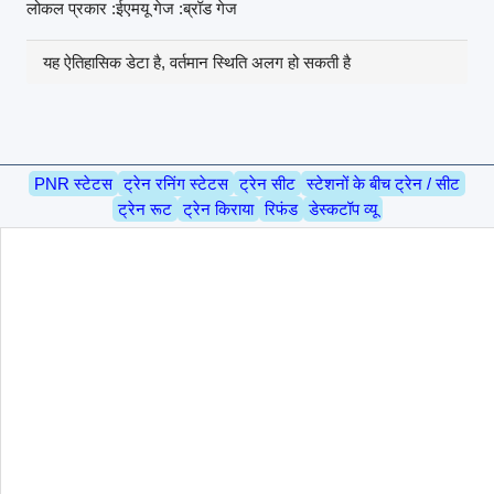
लोकल प्रकार :ईएमयू गेज :ब्रॉड गेज
यह ऐतिहासिक डेटा है, वर्तमान स्थिति अलग हो सकती है
PNR स्टेटस
ट्रेन रनिंग स्टेटस
ट्रेन सीट
स्टेशनों के बीच ट्रेन / सीट
ट्रेन रूट
ट्रेन किराया
रिफंड
डेस्कटॉप व्यू