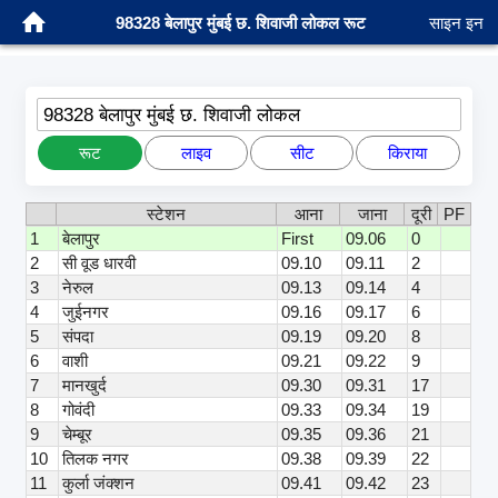
98328 बेलापुर मुंबई छ. शिवाजी लोकल रूट
साइन इन
98328 बेलापुर मुंबई छ. शिवाजी लोकल
रूट
लाइव
सीट
किराया
स्टेशन
आना
जाना
दूरी
PF
1
बेलापुर
First
09.06
0
2
सी वूड धारवी
09.10
09.11
2
3
नेरुल
09.13
09.14
4
4
जुईनगर
09.16
09.17
6
5
संपदा
09.19
09.20
8
6
वाशी
09.21
09.22
9
7
मानखुर्द
09.30
09.31
17
8
गोवंदी
09.33
09.34
19
9
चेम्बूर
09.35
09.36
21
10
तिलक नगर
09.38
09.39
22
11
कुर्ला जंक्शन
09.41
09.42
23