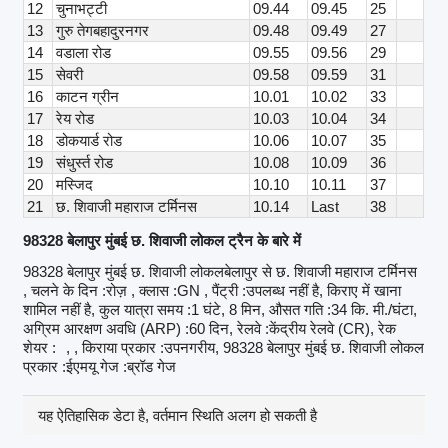
12
चुनाभट्टी
09.44
09.45
25
13
गुरु तेगबहादुरनगर
09.48
09.49
27
14
वडाला रोड
09.55
09.56
29
15
सेवरी
09.58
09.59
31
16
काटन ग्रीन
10.01
10.02
33
17
रेय रोड
10.03
10.04
34
18
डोकयार्ड रोड
10.06
10.07
35
19
संधुर्स्त रोड
10.08
10.09
36
20
मस्जिद
10.10
10.11
37
21
छ. शिवाजी महाराज टर्मिनस
10.14
Last
38
98328 बेलापुर मुंबई छ. शिवाजी लोकल ट्रैन के बारे में
98328 बेलापुर मुंबई छ. शिवाजी लोकलबेलापुर से छ. शिवाजी महाराज टर्मिनस
, चलने के दिन :रोज़ , क्लास :GN , पैंट्री :उपलब्ध नहीं है, किराए में खाना
शामिल नहीं है, कुल यात्रा समय :1 घंटे, 8 मिन, औसत गति :34 कि. मी./घंटा,
अग्रिम आरक्षण अवधि (ARP) :60 दिन, रेलवे :केंद्रीय रेलवे (CR), रेक
शेयर :
, , किराया प्रकार :उपनगरीय, 98328 बेलापुर मुंबई छ. शिवाजी लोकल
प्रकार :ईएमयू गेज :ब्रॉड गेज
यह ऐतिहासिक डेटा है, वर्तमान स्थिति अलग हो सकती है