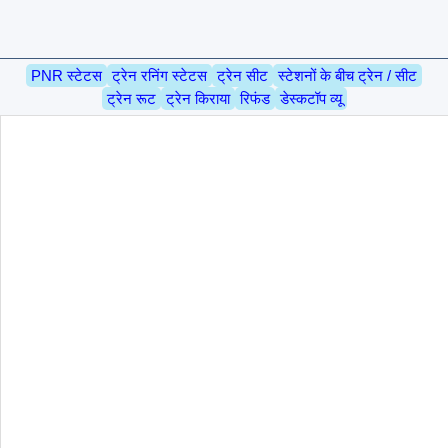
PNR स्टेटस
ट्रेन रनिंग स्टेटस
ट्रेन सीट
स्टेशनों के बीच ट्रेन / सीट
ट्रेन रूट
ट्रेन किराया
रिफंड
डेस्कटॉप व्यू