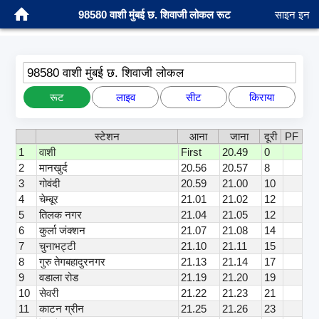
98580 वाशी मुंबई छ. शिवाजी लोकल रूट
साइन इन
98580 वाशी मुंबई छ. शिवाजी लोकल
रूट
लाइव
सीट
किराया
स्टेशन
आना
जाना
दूरी
PF
1
वाशी
First
20.49
0
2
मानखुर्द
20.56
20.57
8
3
गोवंदी
20.59
21.00
10
4
चेम्बूर
21.01
21.02
12
5
तिलक नगर
21.04
21.05
12
6
कुर्ला जंक्शन
21.07
21.08
14
7
चुनाभट्टी
21.10
21.11
15
8
गुरु तेगबहादुरनगर
21.13
21.14
17
9
वडाला रोड
21.19
21.20
19
10
सेवरी
21.22
21.23
21
11
काटन ग्रीन
21.25
21.26
23