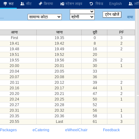
रूट
सीट
किराया
स्टेशन लाइव
रिफंड
English
लॉग
वाया
...
आना
जाना
दूरी
PF
First
19.35
0
3
19.41
19.42
8
2
19.48
19.49
16
2
19.51
19.52
20
19.55
19.56
26
2
20.00
20.01
30
1
20.04
20.05
33
20.07
20.08
36
20.11
20.12
39
2
20.16
20.17
44
1
20.20
20.21
47
2
20.24
20.25
50
1
20.27
20.28
52
20.31
20.32
56
1
20.35
20.36
58
1
20.55
Last
61
3
 Packages
eCatering
eWheelChair
Feedback