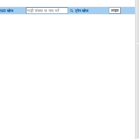
NR खोज
ट्रेन खोज