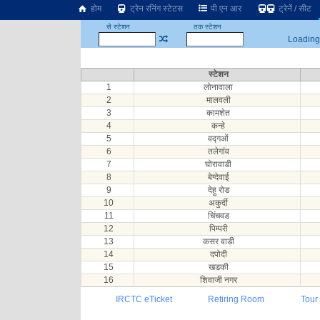
होम
ट्रेन रनिंग स्टेटस
पी एन आर
ट्रेनें / सीट
से स्टेशन
तक स्टेशन
Loading.
स्टेशन
1
लोनावाला
2
मालवली
3
कामशेत
4
कन्हे
5
वद्गओं
6
तलेगांव
7
घोरावाडी
8
बेग्देवाई
9
देहु रोड
10
अकुर्दी
11
चिंचवड
12
पिम्परी
13
कसर वाडी
14
दपोदी
15
खडकी
16
शिवाजी नगर
IRCTC eTicket
Retiring Room
Tour