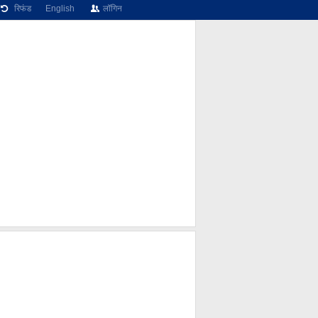
रिफंड
English
लॉगिन