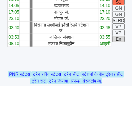
S1
14:05
बल्हारशाह
14:10
GN
17:05
नागपुर जं.
17:10
GN
23:10
भोपाल जं.
23:20
SLRD
विरांगना लक्ष्मीबाई झाँसी रेलवे स्टेशन
VP
02:40
02:48
जं.
VP
03:53
ग्वालियर जंक्शन
03:55
En
08:10
हजरत निजामुद्दीन
आख़री
PNR स्टेटस
ट्रेन रनिंग स्टेटस
ट्रेन सीट
स्टेशनों के बीच ट्रेन / सीट
ट्रेन रूट
ट्रेन किराया
रिफंड
डेस्कटॉप व्यू