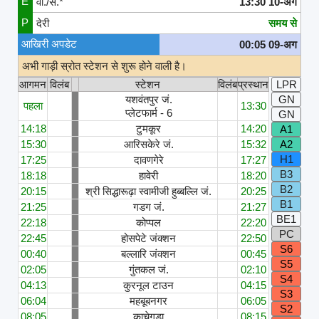
E
वा./सं.*
13:30 10-अग
P
देरी
समय से
आखिरी अपडेट
00:05 09-अग
अभी गाड़ी स्रोत स्टेशन से शुरू होने वाली है।
आगमन
विलंब
स्टेशन
विलंब
प्रस्थान
LPR
यशवंतपुर जं.
GN
पहला
13:30
प्लेटफार्म - 6
GN
14:18
टुमकूर
14:20
A1
15:30
आरिसकेरे जं.
15:32
A2
H1
17:25
दावणगेरे
17:27
B3
18:18
हावेरी
18:20
B2
20:15
श्री सिद्धारूढ़ा स्वामीजी हुब्बल्लि जं.
20:25
B1
21:25
गडग जं.
21:27
BE1
22:18
कोप्पल
22:20
PC
22:45
होसपेटे जंक्शन
22:50
S6
00:40
बल्लारि जंक्शन
00:45
S5
02:05
गुंतकल जं.
02:10
S4
04:13
कुरनूल टाउन
04:15
S3
06:04
महबूबनगर
06:05
S2
08:05
काचेगुडा
08:15