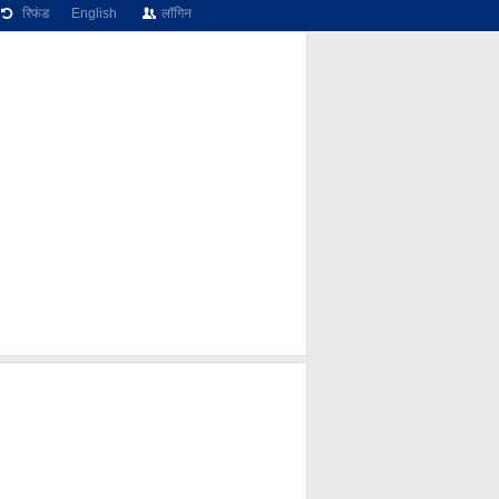
रिफंड
English
लॉगिन