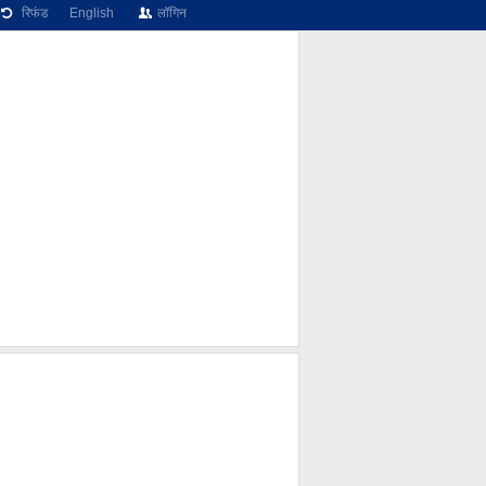
रिफंड
English
लॉगिन