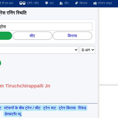
पी एन आर
ट्रेनें / सीट
रूट
सीट
किराया
स्टेशन लाइव
रेस रनिंग स्थिति
्रेस
सीट
किराया
from Tiruchchirappalli Jn
ट
स्टेशनों के बीच ट्रेन / सीट
ट्रेन रूट
ट्रेन किराया
रिफंड
डेस्कटॉप व्यू