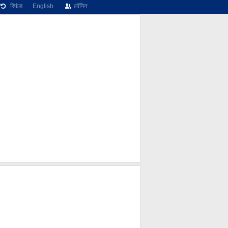
रिफंड
English
लॉगिन