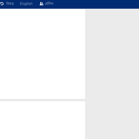
रिफंड
English
लॉगिन