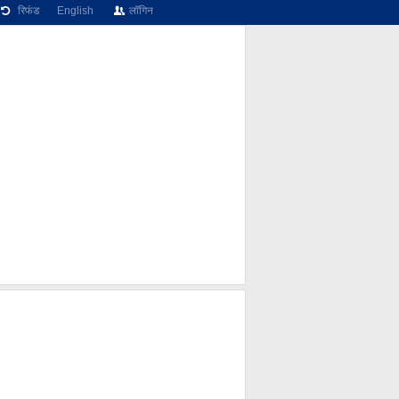
रिफंड
English
लॉगिन