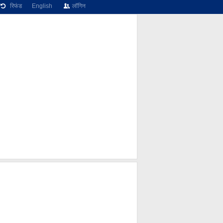
रिफंड
English
लॉगिन